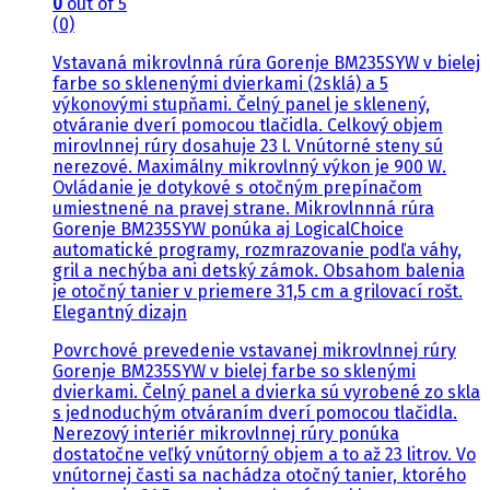
0
out of 5
(0)
Vstavaná mikrovlnná rúra Gorenje BM235SYW v bielej
farbe so sklenenými dvierkami (2sklá) a 5
výkonovými stupňami. Čelný panel je sklenený,
otváranie dverí pomocou tlačidla. Celkový objem
mirovlnnej rúry dosahuje 23 l. Vnútorné steny sú
nerezové. Maximálny mikrovlnný výkon je 900 W.
Ovládanie je dotykové s otočným prepínačom
umiestnené na pravej strane. Mikrovlnnná rúra
Gorenje BM235SYW ponúka aj LogicalChoice
automatické programy, rozmrazovanie podľa váhy,
gril a nechýba ani detský zámok. Obsahom balenia
je otočný tanier v priemere 31,5 cm a grilovací rošt.
Elegantný dizajn
Povrchové prevedenie vstavanej mikrovlnnej rúry
Gorenje BM235SYW v bielej farbe so sklenými
dvierkami. Čelný panel a dvierka sú vyrobené zo skla
s jednoduchým otváraním dverí pomocou tlačidla.
Nerezový interiér mikrovlnnej rúry ponúka
dostatočne veľký vnútorný objem a to až 23 litrov. Vo
vnútornej časti sa nachádza otočný tanier, ktorého