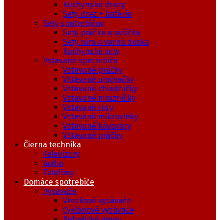
Kuchynské drezy
Sety drez + batéria
Sety spotrebičov
Sety práčka a sušička
Sety rúra a varná doska
Kuchynské sety
Vstavané spotrebiče
Vstavané práčky
Vstavané umývačky
Vstavané chladničky
Vstavané mrazničky
Vstavané rúry
Vstavané mikrovlnky
Vstavané kávovary
Vstavané práčky
Čierna technika
Televízory
Audio
Telefóny
Domáce spotrebiče
Vysávače
Vreckové vysávače
Cyklónové vysávače
Robotické mopy