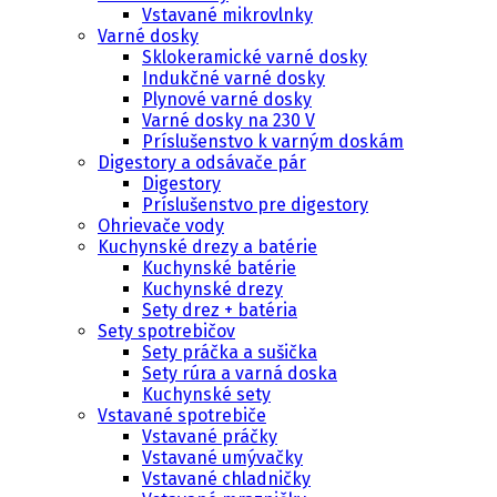
Vstavané mikrovlnky
Varné dosky
Sklokeramické varné dosky
Indukčné varné dosky
Plynové varné dosky
Varné dosky na 230 V
Príslušenstvo k varným doskám
Digestory a odsávače pár
Digestory
Príslušenstvo pre digestory
Ohrievače vody
Kuchynské drezy a batérie
Kuchynské batérie
Kuchynské drezy
Sety drez + batéria
Sety spotrebičov
Sety práčka a sušička
Sety rúra a varná doska
Kuchynské sety
Vstavané spotrebiče
Vstavané práčky
Vstavané umývačky
Vstavané chladničky