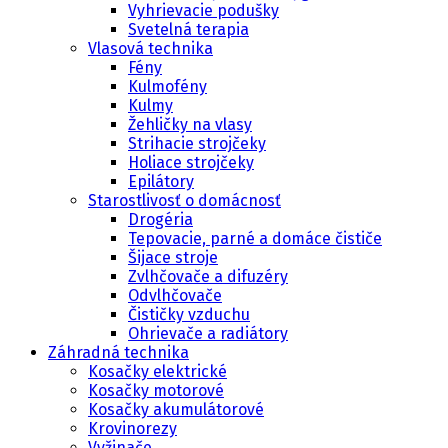
Vyhrievacie podušky
Svetelná terapia
Vlasová technika
Fény
Kulmofény
Kulmy
Žehličky na vlasy
Strihacie strojčeky
Holiace strojčeky
Epilátory
Starostlivosť o domácnosť
Drogéria
Tepovacie, parné a domáce čističe
Šijace stroje
Zvlhčovače a difuzéry
Odvlhčovače
Čističky vzduchu
Ohrievače a radiátory
Záhradná technika
Kosačky elektrické
Kosačky motorové
Kosačky akumulátorové
Krovinorezy
Vyžinače