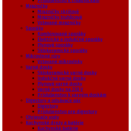
Príslušenstvo k chladničkám
Mrazničky
Mrazničky skriňové
Mrazničky truhlicové
Vstavané mrazničky
Sporáky
Kombinované sporáky
Elektrické a indukčné sporáky
Plynové sporáky
Sklokeramické sporáky
Mikrovlnné rúry
Vstavané mikrovlnky
Varné dosky
Sklokeramické varné dosky
Indukčné varné dosky
Plynové varné dosky
Varné dosky na 230 V
Príslušenstvo k varným doskám
Digestory a odsávače pár
Digestory
Príslušenstvo pre digestory
Ohrievače vody
Kuchynské drezy a batérie
Kuchynské batérie