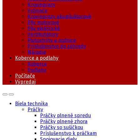
Krovinorezy
Vyžinače
Krovinorezy akumluátorové
Pily motorové
Pily elektrické
Vertikutátory
Plotostrihy a nožnice
Príslušenstvo do záhrady
Náradie
Koberce a podlahy
Koberce
Podlahy
Počítače
Výpredaj
Biela technika
Práčky
Práčky plnené spredu
Práčky plnené zhora
Práčky so sušičkou
Príslušenstvo k práčkam
Spojovacie diely