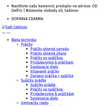
Skip
Skip
Navštívte našu kamennú predajňu na adrese: OD
to
to
Delfín | Námestie slobody 40, Sabinov
navigation
content
DOPRAVA ZDARMA
Biela technika
Práčky
Práčky plnené spredu
Práčky plnené zhora
Práčky so sušičkou
Príslušenstvo k práčkam
Spojovacie diely
Vstavané práčky
Zostavy práčka + sušička
Sušičky prádla
Sušičky prádla
Práčky so sušičkou
Príslušenstvo k sušičkám
Spojovacie diely
Umývačky riadu