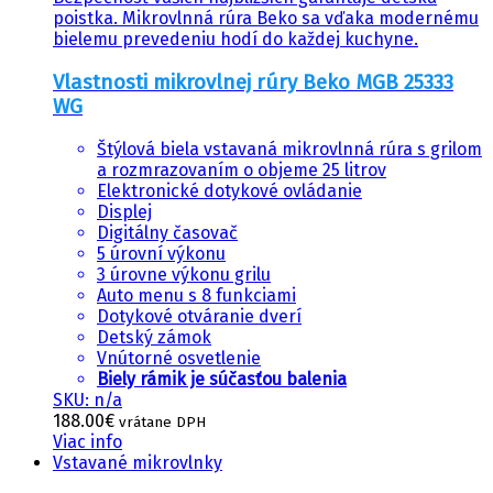
poistka. Mikrovlnná rúra Beko sa vďaka modernému
bielemu prevedeniu hodí do každej kuchyne.
Vlastnosti mikrovlnej rúry Beko MGB 25333
WG
Štýlová biela vstavaná mikrovlnná rúra s grilom
a rozmrazovaním o objeme 25 litrov
Elektronické dotykové ovládanie
Displej
Digitálny časovač
5 úrovní výkonu
3 úrovne výkonu grilu
Auto menu s 8 funkciami
Dotykové otváranie dverí
Detský zámok
Vnútorné osvetlenie
Biely rámik je súčasťou balenia
SKU: n/a
188.00
€
vrátane DPH
Viac info
Vstavané mikrovlnky