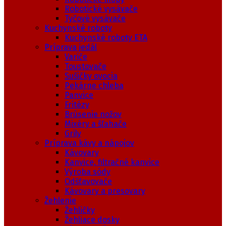
Robotické vysávače
Tyčové vysávače
Kuchynské roboty
Kuchynské roboty ETA
Príprava jedál
Variče
Toustovače
Sušičky ovocia
Pekárne chleba
Panvice
Fritézy
Brúsenie nožov
Mixéry a šľahače
Grily
Príprava kávy a nápojov
Kávovary
Kanvice, filtračné kanvice
Výroba sódy
Odšťavovače
Kávovary a presovary
Žehlenie
Žehličky
Žehliace dosky