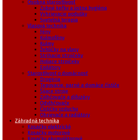
Osobná starostlivosť
Zubné kefky a ústna hygiéna
Vyhrievacie podušky
Svetelná terapia
Vlasová technika
Fény
Kulmofény
Kulmy
Žehličky na vlasy
Strihacie strojčeky
Holiace strojčeky
Epilátory
Starostlivosť o domácnosť
Drogéria
Tepovacie, parné a domáce čističe
Šijace stroje
Zvlhčovače a difuzéry
Odvlhčovače
Čističky vzduchu
Ohrievače a radiátory
Záhradná technika
Kosačky elektrické
Kosačky motorové
Kosačky akumulátorové