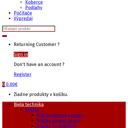
Koberce
Podlahy
Počítače
Výpredaj
Search
for:
Returning Customer ?
Sign in
Don't have an account ?
Register
0
0.00
€
Žiadne produkty v košíku.
Biela technika
Práčky
Práčky plnené spredu
Práčky plnené zhora
Práčky so sušičkou