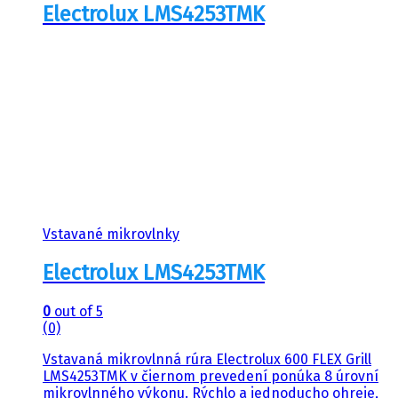
Electrolux LMS4253TMK
Vstavané mikrovlnky
Electrolux LMS4253TMK
0
out of 5
(0)
Vstavaná mikrovlnná rúra Electrolux 600 FLEX Grill
LMS4253TMK v čiernom prevedení ponúka 8 úrovní
mikrovlnného výkonu. Rýchlo a jednoducho ohreje,