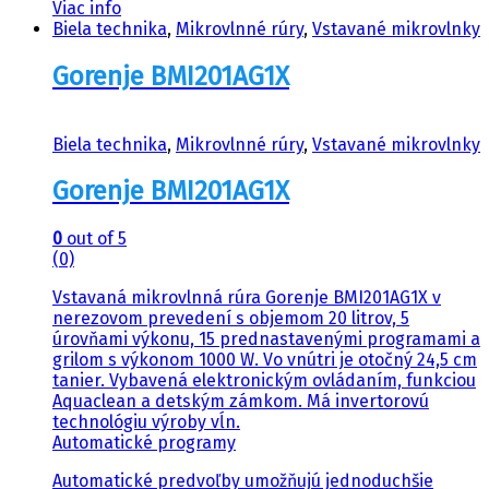
Viac info
Biela technika
,
Mikrovlnné rúry
,
Vstavané mikrovlnky
Gorenje BMI201AG1X
Biela technika
,
Mikrovlnné rúry
,
Vstavané mikrovlnky
Gorenje BMI201AG1X
0
out of 5
(0)
Vstavaná mikrovlnná rúra Gorenje BMI201AG1X v
nerezovom prevedení s objemom 20 litrov, 5
úrovňami výkonu, 15 prednastavenými programami a
grilom s výkonom 1000 W. Vo vnútri je otočný 24,5 cm
tanier. Vybavená elektronickým ovládaním, funkciou
Aquaclean a detským zámkom. Má invertorovú
technológiu výroby vĺn.
Automatické programy
Automatické predvoľby umožňujú jednoduchšie