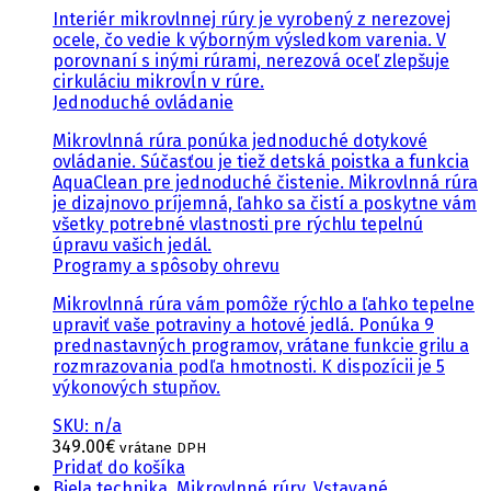
Interiér mikrovlnnej rúry je vyrobený z nerezovej
ocele, čo vedie k výborným výsledkom varenia. V
porovnaní s inými rúrami, nerezová oceľ zlepšuje
cirkuláciu mikrovĺn v rúre.
Jednoduché ovládanie
Mikrovlnná rúra ponúka jednoduché dotykové
ovládanie. Súčasťou je tiež detská poistka a funkcia
AquaClean pre jednoduché čistenie. Mikrovlnná rúra
je dizajnovo príjemná, ľahko sa čistí a poskytne vám
všetky potrebné vlastnosti pre rýchlu tepelnú
úpravu vašich jedál.
Programy a spôsoby ohrevu
Mikrovlnná rúra vám pomôže rýchlo a ľahko tepelne
upraviť vaše potraviny a hotové jedlá. Ponúka 9
prednastavných programov, vrátane funkcie grilu a
rozmrazovania podľa hmotnosti. K dispozícii je 5
výkonových stupňov.
SKU: n/a
349.00
€
vrátane DPH
Pridať do košíka
Biela technika
,
Mikrovlnné rúry
,
Vstavané