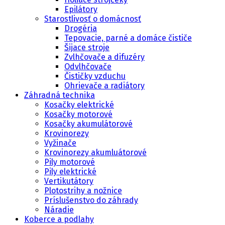
Epilátory
Starostlivosť o domácnosť
Drogéria
Tepovacie, parné a domáce čističe
Šijace stroje
Zvlhčovače a difuzéry
Odvlhčovače
Čističky vzduchu
Ohrievače a radiátory
Záhradná technika
Kosačky elektrické
Kosačky motorové
Kosačky akumulátorové
Krovinorezy
Vyžinače
Krovinorezy akumluátorové
Pily motorové
Pily elektrické
Vertikutátory
Plotostrihy a nožnice
Príslušenstvo do záhrady
Náradie
Koberce a podlahy