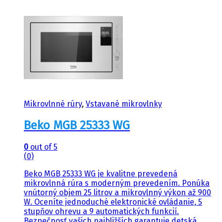
Mikrovlnné rúry
,
Vstavané mikrovlnky
Beko MGB 25333 WG
0
out of 5
(0)
Beko MGB 25333 WG je kvalitne prevedená
mikrovlnná rúra s moderným prevedením. Ponúka
vnútorný objem 25 litrov a mikrovlnný výkon až 900
W. Oceníte jednoduché elektronické ovládanie, 5
stupňov ohrevu a 9 automatických funkcií.
Bezpečnosť vašich najbližších garantuje detská