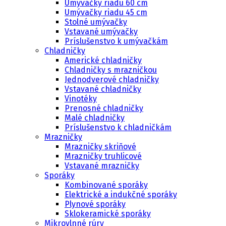
Umývačky riadu 60 cm
Umývačky riadu 45 cm
Stolné umývačky
Vstavané umývačky
Príslušenstvo k umývačkám
Chladničky
Americké chladničky
Chladničky s mrazničkou
Jednodverové chladničky
Vstavané chladničky
Vinotéky
Prenosné chladničky
Malé chladničky
Príslušenstvo k chladničkám
Mrazničky
Mrazničky skriňové
Mrazničky truhlicové
Vstavané mrazničky
Sporáky
Kombinované sporáky
Elektrické a indukčné sporáky
Plynové sporáky
Sklokeramické sporáky
Mikrovlnné rúry