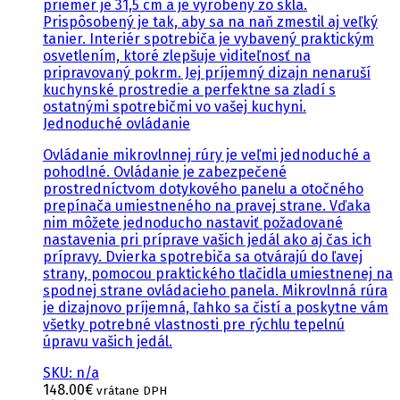
priemer je 31,5 cm a je vyrobený zo skla.
Prispôsobený je tak, aby sa na naň zmestil aj veľký
tanier. Interiér spotrebiča je vybavený praktickým
osvetlením, ktoré zlepšuje viditeľnosť na
pripravovaný pokrm. Jej príjemný dizajn nenaruší
kuchynské prostredie a perfektne sa zladí s
ostatnými spotrebičmi vo vašej kuchyni.
Jednoduché ovládanie
Ovládanie mikrovlnnej rúry je veľmi jednoduché a
pohodlné. Ovládanie je zabezpečené
prostredníctvom dotykového panelu a otočného
prepínača umiestneného na pravej strane. Vďaka
nim môžete jednoducho nastaviť požadované
nastavenia pri príprave vašich jedál ako aj čas ich
prípravy. Dvierka spotrebiča sa otvárajú do ľavej
strany, pomocou praktického tlačidla umiestnenej na
spodnej strane ovládacieho panela. Mikrovlnná rúra
je dizajnovo príjemná, ľahko sa čistí a poskytne vám
všetky potrebné vlastnosti pre rýchlu tepelnú
úpravu vašich jedál.
SKU: n/a
148.00
€
vrátane DPH