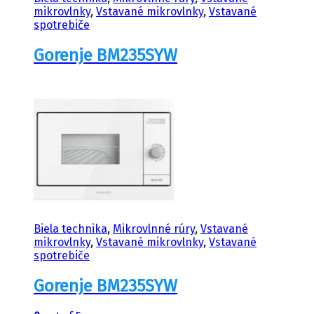
mikrovlnky
,
Vstavané mikrovlnky
,
Vstavané
spotrebiče
Gorenje BM235SYW
Biela technika
,
Mikrovlnné rúry
,
Vstavané
mikrovlnky
,
Vstavané mikrovlnky
,
Vstavané
spotrebiče
Gorenje BM235SYW