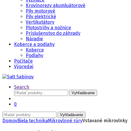
Krovinorezy akumluátorové
Pily motorové
Pily elektrické
Vertikutátory
Plotostrihy a nožnice
Príslušenstvo do záhrady
Náradie
Koberce a podlahy
Koberce
Podlahy
Počítače
Výpredaj
Search
Hľadať:
Vyhľadávanie
0
Hľadať:
Vyhľadávanie
Domov
Biela technika
Mikrovlnné rúry
Vstavané mikrovlnky