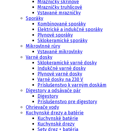
Mrazničky skriňové
Mrazničky truhlicové
Vstavané mrazničky
Sporáky
Kombinované sporáky
Elektrické a indukčné sporáky
Plynové sporáky
Sklokeramické sporáky
Mikrovlnné rúry
Vstavané mikrovlnky
Varné dosky
Sklokeramické varné dosky
Indukčné varné dosky
Plynové varné dosky
Varné dosky na 230 V
Príslušenstvo k varným doskám
Digestory a odsávače pár
Digestory
Príslušenstvo pre digestory
Ohrievače vody
Kuchynské drezy a batérie
Kuchynské batérie
Kuchynské drezy
Sety drez + batéria