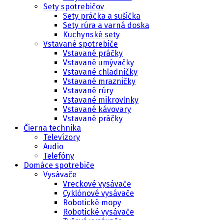
Sety spotrebičov
Sety práčka a sušička
Sety rúra a varná doska
Kuchynské sety
Vstavané spotrebiče
Vstavané práčky
Vstavané umývačky
Vstavané chladničky
Vstavané mrazničky
Vstavané rúry
Vstavané mikrovlnky
Vstavané kávovary
Vstavané práčky
Čierna technika
Televízory
Audio
Telefóny
Domáce spotrebiče
Vysávače
Vreckové vysávače
Cyklónové vysávače
Robotické mopy
Robotické vysávače