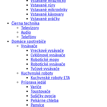
Vstavané mrazničky
Vstavané rúry
Vstavané mikrovlnky
Vstavané kávovary
Vstavané práčky
Čierna technika
Televízory
Audio
Telefóny
Domáce spotrebiče
Vysávače
Vreckové vysávače
Cyklónové vysávače
Robotické mopy
Robotické vysávače
Tyčové vysávače
Kuchynské roboty
Kuchynské roboty ETA
Príprava jedál
Variče
Toustovače
Sušičky ovocia
Pekárne chleba
Panvice