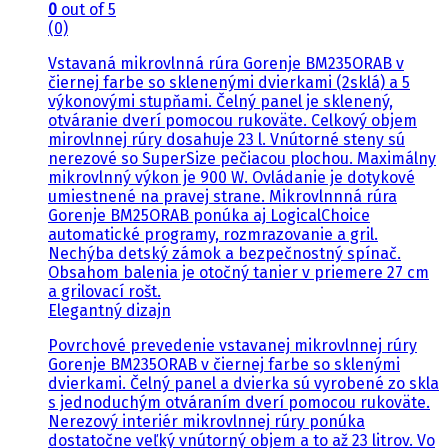
0
out of 5
(0)
Vstavaná mikrovlnná rúra Gorenje BM235ORAB v
čiernej farbe so sklenenými dvierkami (2sklá) a 5
výkonovými stupňami. Čelný panel je sklenený,
otváranie dverí pomocou rukoväte. Celkový objem
mirovlnnej rúry dosahuje 23 l. Vnútorné steny sú
nerezové so SuperSize pečiacou plochou. Maximálny
mikrovlnný výkon je 900 W. Ovládanie je dotykové
umiestnené na pravej strane. Mikrovlnnná rúra
Gorenje BM25ORAB ponúka aj LogicalChoice
automatické programy, rozmrazovanie a gril.
Nechýba detský zámok a bezpečnostný spínač.
Obsahom balenia je otočný tanier v priemere 27 cm
a grilovací rošt.
Elegantný dizajn
Povrchové prevedenie vstavanej mikrovlnnej rúry
Gorenje BM235ORAB v čiernej farbe so sklenými
dvierkami. Čelný panel a dvierka sú vyrobené zo skla
s jednoduchým otváraním dverí pomocou rukoväte.
Nerezový interiér mikrovlnnej rúry ponúka
dostatočne veľký vnútorný objem a to až 23 litrov. Vo