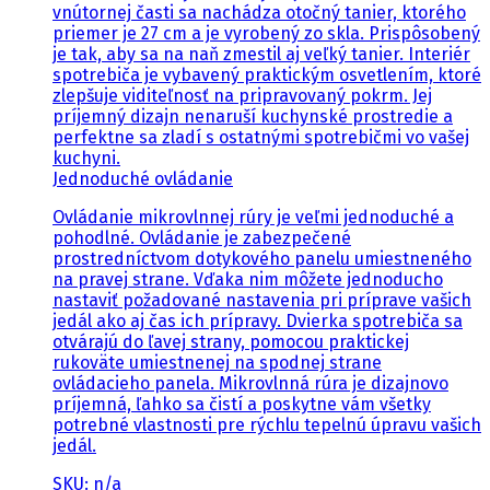
vnútornej časti sa nachádza otočný tanier, ktorého
priemer je 27 cm a je vyrobený zo skla. Prispôsobený
je tak, aby sa na naň zmestil aj veľký tanier. Interiér
spotrebiča je vybavený praktickým osvetlením, ktoré
zlepšuje viditeľnosť na pripravovaný pokrm. Jej
príjemný dizajn nenaruší kuchynské prostredie a
perfektne sa zladí s ostatnými spotrebičmi vo vašej
kuchyni.
Jednoduché ovládanie
Ovládanie mikrovlnnej rúry je veľmi jednoduché a
pohodlné. Ovládanie je zabezpečené
prostredníctvom dotykového panelu umiestneného
na pravej strane. Vďaka nim môžete jednoducho
nastaviť požadované nastavenia pri príprave vašich
jedál ako aj čas ich prípravy. Dvierka spotrebiča sa
otvárajú do ľavej strany, pomocou praktickej
rukoväte umiestnenej na spodnej strane
ovládacieho panela. Mikrovlnná rúra je dizajnovo
príjemná, ľahko sa čistí a poskytne vám všetky
potrebné vlastnosti pre rýchlu tepelnú úpravu vašich
jedál.
SKU: n/a