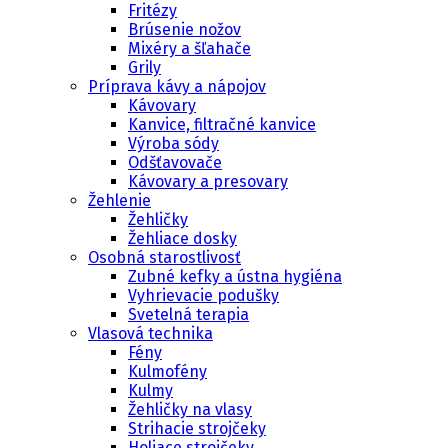
Fritézy
Brúsenie nožov
Mixéry a šľahače
Grily
Príprava kávy a nápojov
Kávovary
Kanvice, filtračné kanvice
Výroba sódy
Odšťavovače
Kávovary a presovary
Žehlenie
Žehličky
Žehliace dosky
Osobná starostlivosť
Zubné kefky a ústna hygiéna
Vyhrievacie podušky
Svetelná terapia
Vlasová technika
Fény
Kulmofény
Kulmy
Žehličky na vlasy
Strihacie strojčeky
Holiace strojčeky