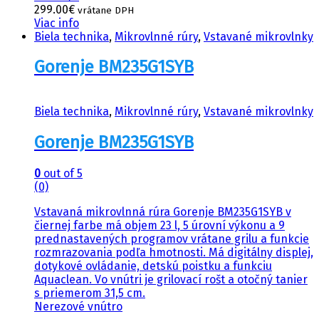
299.00
€
vrátane DPH
Viac info
Biela technika
,
Mikrovlnné rúry
,
Vstavané mikrovlnky
Gorenje BM235G1SYB
Biela technika
,
Mikrovlnné rúry
,
Vstavané mikrovlnky
Gorenje BM235G1SYB
0
out of 5
(0)
Vstavaná mikrovlnná rúra Gorenje BM235G1SYB v
čiernej farbe má objem 23 l, 5 úrovní výkonu a 9
prednastavených programov vrátane grilu a funkcie
rozmrazovania podľa hmotnosti. Má digitálny displej,
dotykové ovládanie, detskú poistku a funkciu
Aquaclean. Vo vnútri je grilovací rošt a otočný tanier
s priemerom 31,5 cm.
Nerezové vnútro