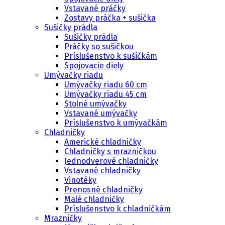
Vstavané práčky
Zostavy práčka + sušička
Sušičky prádla
Sušičky prádla
Práčky so sušičkou
Príslušenstvo k sušičkám
Spojovacie diely
Umývačky riadu
Umývačky riadu 60 cm
Umývačky riadu 45 cm
Stolné umývačky
Vstavané umývačky
Príslušenstvo k umývačkám
Chladničky
Americké chladničky
Chladničky s mrazničkou
Jednodverové chladničky
Vstavané chladničky
Vinotéky
Prenosné chladničky
Malé chladničky
Príslušenstvo k chladničkám
Mrazničky