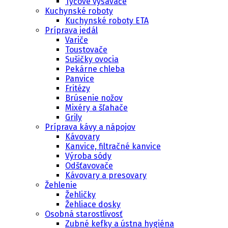
Tyčové vysávače
Kuchynské roboty
Kuchynské roboty ETA
Príprava jedál
Variče
Toustovače
Sušičky ovocia
Pekárne chleba
Panvice
Fritézy
Brúsenie nožov
Mixéry a šľahače
Grily
Príprava kávy a nápojov
Kávovary
Kanvice, filtračné kanvice
Výroba sódy
Odšťavovače
Kávovary a presovary
Žehlenie
Žehličky
Žehliace dosky
Osobná starostlivosť
Zubné kefky a ústna hygiéna