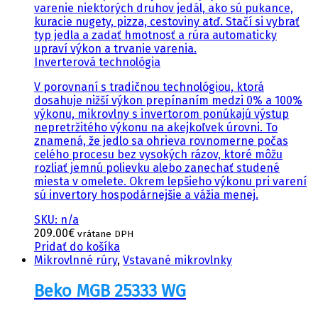
varenie niektorých druhov jedál, ako sú pukance,
kuracie nugety, pizza, cestoviny atď. Stačí si vybrať
typ jedla a zadať hmotnosť a rúra automaticky
upraví výkon a trvanie varenia.
Inverterová technológia
V porovnaní s tradičnou technológiou, ktorá
dosahuje nižší výkon prepínaním medzi 0% a 100%
výkonu, mikrovlny s invertorom ponúkajú výstup
nepretržitého výkonu na akejkoľvek úrovni. To
znamená, že jedlo sa ohrieva rovnomerne počas
celého procesu bez vysokých rázov, ktoré môžu
rozliať jemnú polievku alebo zanechať studené
miesta v omelete. Okrem lepšieho výkonu pri varení
sú invertory hospodárnejšie a vážia menej.
SKU: n/a
209.00
€
vrátane DPH
Pridať do košíka
Mikrovlnné rúry
,
Vstavané mikrovlnky
Beko MGB 25333 WG