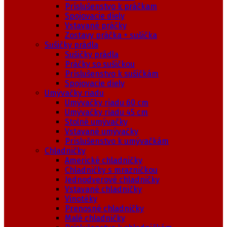
Príslušenstvo k práčkam
Spojovacie diely
Vstavané práčky
Zostavy práčka + sušička
Sušičky prádla
Sušičky prádla
Práčky so sušičkou
Príslušenstvo k sušičkám
Spojovacie diely
Umývačky riadu
Umývačky riadu 60 cm
Umývačky riadu 45 cm
Stolné umývačky
Vstavané umývačky
Príslušenstvo k umývačkám
Chladničky
Americké chladničky
Chladničky s mrazničkou
Jednodverové chladničky
Vstavané chladničky
Vinotéky
Prenosné chladničky
Malé chladničky