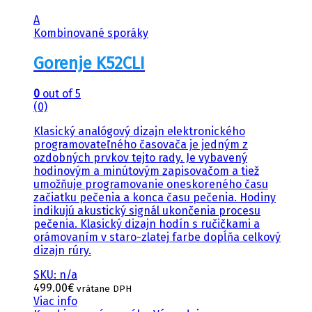
A
Kombinované sporáky
Gorenje K52CLI
0
out of 5
(0)
Klasický analógový dizajn elektronického
programovateľného časovača je jedným z
ozdobných prvkov tejto rady. Je vybavený
hodinovým a minútovým zapisovačom a tiež
umožňuje programovanie oneskoreného času
začiatku pečenia a konca času pečenia. Hodiny
indikujú akustický signál ukončenia procesu
pečenia. Klasický dizajn hodín s ručičkami a
orámovaním v staro-zlatej farbe dopĺňa celkový
dizajn rúry.
SKU: n/a
499.00
€
vrátane DPH
Viac info