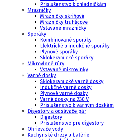
Príslušenstvo k chladničkám
Mrazničky
Mrazničky skriňové
Mrazničky truhlicové
Vstavané mrazničky
Sporáky
Kombinované sporáky
Elektrické a indukčné sporáky
Plynové sporáky
Sklokeramické sporáky
Mikrovlnné rúry
Vstavané mikrovlnky
Varné dosky
Sklokeramické varné dosky
Indukčné varné dosky
Plynové varné dosky
Varné dosky na 230 V
Príslušenstvo k varným doskám
Digestory a odsávače pár
Digestory
Príslušenstvo pre digestory
Ohrievače vody
Kuchynské drezy a batérie