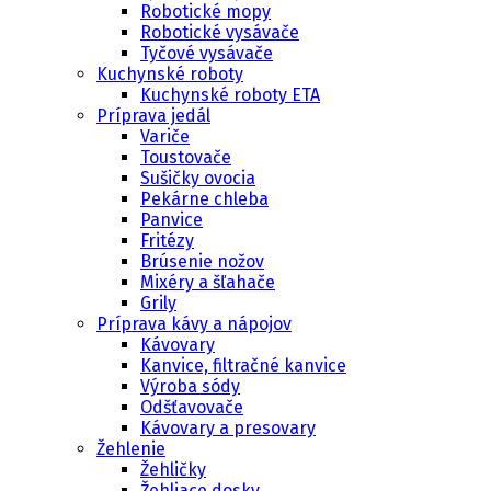
Robotické mopy
Robotické vysávače
Tyčové vysávače
Kuchynské roboty
Kuchynské roboty ETA
Príprava jedál
Variče
Toustovače
Sušičky ovocia
Pekárne chleba
Panvice
Fritézy
Brúsenie nožov
Mixéry a šľahače
Grily
Príprava kávy a nápojov
Kávovary
Kanvice, filtračné kanvice
Výroba sódy
Odšťavovače
Kávovary a presovary
Žehlenie
Žehličky
Žehliace dosky