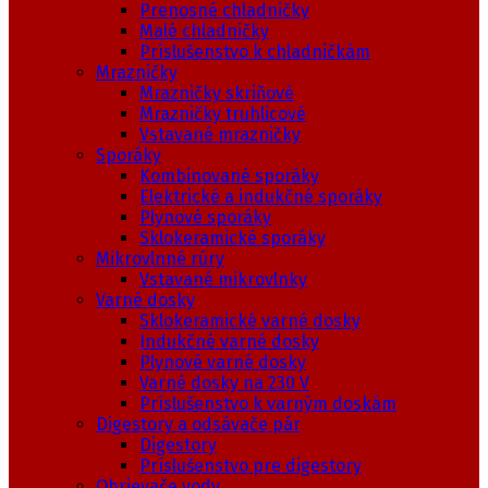
Prenosné chladničky
Malé chladničky
Príslušenstvo k chladničkám
Mrazničky
Mrazničky skriňové
Mrazničky truhlicové
Vstavané mrazničky
Sporáky
Kombinované sporáky
Elektrické a indukčné sporáky
Plynové sporáky
Sklokeramické sporáky
Mikrovlnné rúry
Vstavané mikrovlnky
Varné dosky
Sklokeramické varné dosky
Indukčné varné dosky
Plynové varné dosky
Varné dosky na 230 V
Príslušenstvo k varným doskám
Digestory a odsávače pár
Digestory
Príslušenstvo pre digestory
Ohrievače vody