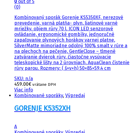
0
out of 5
(0)
Kombinovaný sporák Gorenje KS5350XF, nerezové
prevedenie, varná platňa- plyn, liatinové varné
mriežky, objem rúry 70 l, ICON LED senzorové
ovládanie, ergonomické gombíky, jednoručné
zapaľovanie plynových horákov varnej platne,
SilverMatte mimoriadne odolný 100% smalt v rúre a
na plechoch na pečenie, GentleClose – tlmené
zatváranie dvierok rúry, čiastočne vysúvacie
teleskopické lišty na 2 úrovniach, AquaClean čistenie
rúry parou. Rozmery: ( š×v×h) 50×85×59,4 cm
SKU: n/a
459.00
€
vrátane DPH
Viac info
Kombinované sporáky
,
Výpredaj
GORENJE K5352XH
A
Kombinované sporáky
,
Výpredaj