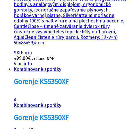
hodiny s analógovým displejom, ergonomické
gombíky, jednoručné zapaľovanie plynových
horákov varnej platne, SilverMatte mimoriadne
odolný 100% smalt v rúre a na plechoch na pečenie,
GentleClose – tlmené zatváranie dvierok rúry,
čiastočne výsuvné teleskopické lišty na 1 úrovni,
AquaClean čistenie rúry parou. Rozmery: ( š×v×h)
50×85×59,4 cm
SKU: n/a
499.00
€
vrátane DPH
Viac info
Kombinované sporáky
Gorenje KS5350XF
A
Kombinované sporáky
Gorenje KS5350XF