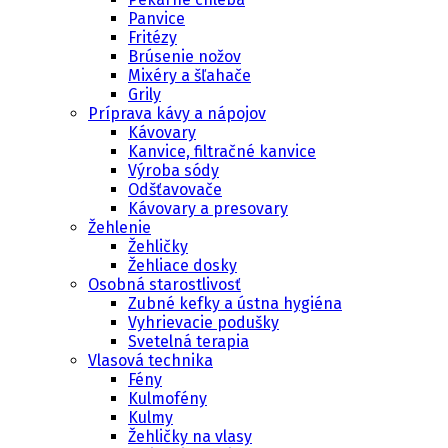
Panvice
Fritézy
Brúsenie nožov
Mixéry a šľahače
Grily
Príprava kávy a nápojov
Kávovary
Kanvice, filtračné kanvice
Výroba sódy
Odšťavovače
Kávovary a presovary
Žehlenie
Žehličky
Žehliace dosky
Osobná starostlivosť
Zubné kefky a ústna hygiéna
Vyhrievacie podušky
Svetelná terapia
Vlasová technika
Fény
Kulmofény
Kulmy
Žehličky na vlasy