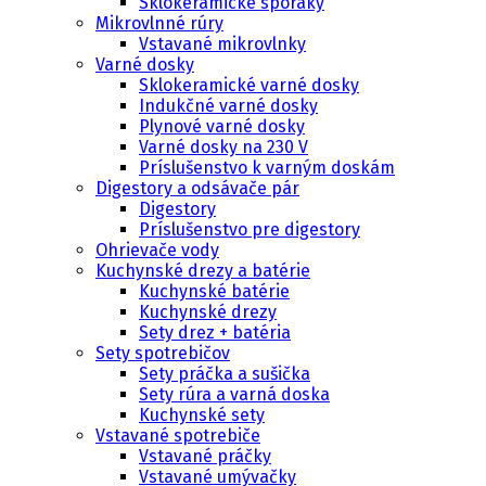
Sklokeramické sporáky
Mikrovlnné rúry
Vstavané mikrovlnky
Varné dosky
Sklokeramické varné dosky
Indukčné varné dosky
Plynové varné dosky
Varné dosky na 230 V
Príslušenstvo k varným doskám
Digestory a odsávače pár
Digestory
Príslušenstvo pre digestory
Ohrievače vody
Kuchynské drezy a batérie
Kuchynské batérie
Kuchynské drezy
Sety drez + batéria
Sety spotrebičov
Sety práčka a sušička
Sety rúra a varná doska
Kuchynské sety
Vstavané spotrebiče
Vstavané práčky
Vstavané umývačky