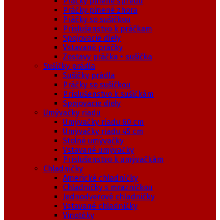
Práčky plnené spredu
Práčky plnené zhora
Práčky so sušičkou
Príslušenstvo k práčkam
Spojovacie diely
Vstavané práčky
Zostavy práčka + sušička
Sušičky prádla
Sušičky prádla
Práčky so sušičkou
Príslušenstvo k sušičkám
Spojovacie diely
Umývačky riadu
Umývačky riadu 60 cm
Umývačky riadu 45 cm
Stolné umývačky
Vstavané umývačky
Príslušenstvo k umývačkám
Chladničky
Americké chladničky
Chladničky s mrazničkou
Jednodverové chladničky
Vstavané chladničky
Vinotéky