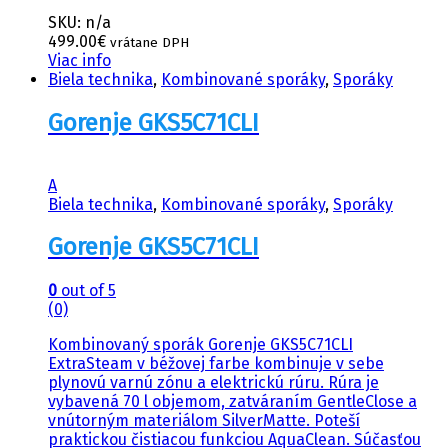
SKU: n/a
499.00
€
vrátane DPH
Viac info
Biela technika
,
Kombinované sporáky
,
Sporáky
Gorenje GKS5C71CLI
A
Biela technika
,
Kombinované sporáky
,
Sporáky
Gorenje GKS5C71CLI
0
out of 5
(0)
Kombinovaný sporák Gorenje GKS5C71CLI
ExtraSteam v béžovej farbe kombinuje v sebe
plynovú varnú zónu a elektrickú rúru. Rúra je
vybavená 70 l objemom, zatváraním GentleClose a
vnútorným materiálom SilverMatte. Poteší
praktickou čistiacou funkciou AquaClean. Súčasťou