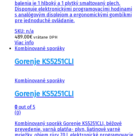
balenia je 1 hlboký a 1 plytký smaltovaný plech.
Disponuje elektronickými programovacími hodinami
s analógovým displejom a ergonomickými gombíkmi
pre jednoduché ovládanie.
SKU: n/a
489.00
€
vrátane DPH
Viac info
Kombinované sporáky
Gorenje KS5251CLI
Kombinované sporáky
Gorenje KS5251CLI
0
out of 5
(0)
Kombinovaný sporák Gorenje KS5251CLI, béžové
prevedenie, varná platňa- plyn, liatinové varné
mriežky, objem rúry 70 l, elektronické programovacie