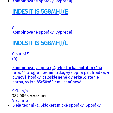
Kombinované sporáky
,
Výpredaj
INDESIT IS 5G8MHJ/E
A
Kombinované sporáky
,
Výpredaj
INDESIT IS 5G8MHJ/E
0
out of 5
(0)
Kombinovaný sporák, A, elektrická multifunkčná
rúra, 11 programov, minútka, výklopná priehradka, 4
plynové horáky, celosklenené dvierka ,čistenie
parou, vxšxh 85x50x60 cm, jasmínová
SKU: n/a
389.00
€
vrátane DPH
Viac info
Biela technika
,
Sklokeramické sporáky
,
Sporáky