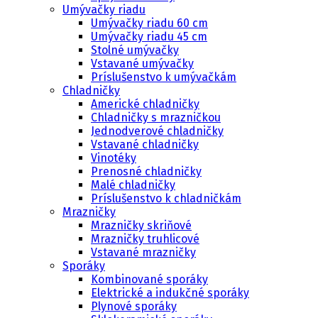
Umývačky riadu
Umývačky riadu 60 cm
Umývačky riadu 45 cm
Stolné umývačky
Vstavané umývačky
Príslušenstvo k umývačkám
Chladničky
Americké chladničky
Chladničky s mrazničkou
Jednodverové chladničky
Vstavané chladničky
Vinotéky
Prenosné chladničky
Malé chladničky
Príslušenstvo k chladničkám
Mrazničky
Mrazničky skriňové
Mrazničky truhlicové
Vstavané mrazničky
Sporáky
Kombinované sporáky
Elektrické a indukčné sporáky
Plynové sporáky