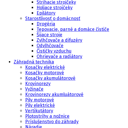
Strihacie strojčeky
Holiace strojčeky
Epilátory
Starostlivosť o domácnosť
Drogéria
Tepovacie, parné a domáce čističe
Šijace stroje
Zvlhčovače a difuzéry
Odvlhčovače
Čističky vzduchu
Ohrievače a radiátory
Záhradná technika
Kosačky elektrické
Kosačky motorové
Kosačky akumulátorové
Krovinorezy
Vyžinače
Krovinorezy akumluátorové
Pily motorové
Pily elektrické
Vertikutátory
Plotostrihy a nožnice
Príslušenstvo do záhrady
Náradie