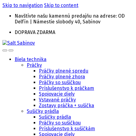
Skip to navigation
Skip to content
Navštívte našu kamennú predajňu na adrese: OD
Delfín | Námestie slobody 40, Sabinov
DOPRAVA ZDARMA
Biela technika
Práčky
Práčky plnené spredu
Práčky plnené zhora
Práčky so sušičkou
Príslušenstvo k práčkam
Spojovacie diely
Vstavané práčky
Zostavy práčka + sušička
Sušičky prádla
Sušičky prádla
Práčky so sušičkou
Príslušenstvo k sušičkám
Spojovacie diely