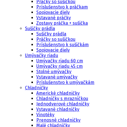
Práčky so sušičkou
Príslušenstvo k práčkam
Spojovacie diely
Vstavané práčky
Zostavy práčka + sušička
Sušičky prádla
Sušičky prádla
Práčky so sušičkou
Príslušenstvo k sušičkám
Spojovacie diely
Umývačky riadu
Umývačky riadu 60 cm
Umývačky riadu 45 cm
Stolné umývačky
Vstavané umývačky
Príslušenstvo k umývačkám
Chladničky
Americké chladničky
Chladničky s mrazničkou
Jednodverové chladničky
Vstavané chladničky
Vinotéky
Prenosné chladničky
Malé chladničky