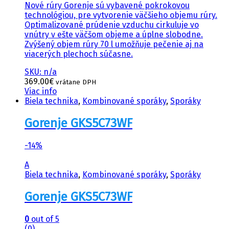
Nové rúry Gorenje sú vybavené pokrokovou
technológiou, pre vytvorenie väčšieho objemu rúry.
Optimalizované prúdenie vzduchu cirkuluje vo
vnútry v ešte väčšom objeme a úplne slobodne.
Zvýšený objem rúry 70 l umožňuje pečenie aj na
viacerých plechoch súčasne.
SKU: n/a
369.00
€
vrátane DPH
Viac info
Biela technika
,
Kombinované sporáky
,
Sporáky
Gorenje GKS5C73WF
-
14%
A
Biela technika
,
Kombinované sporáky
,
Sporáky
Gorenje GKS5C73WF
0
out of 5
(0)