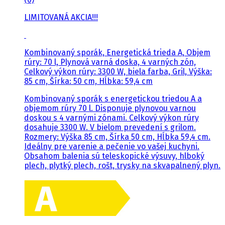
LIMITOVANÁ AKCIA!!!
Kombinovaný sporák, Energetická trieda A, Objem
rúry: 70 l, Plynová varná doska, 4 varných zón,
Celkový výkon rúry: 3300 W, biela farba, Gril, Výška:
85 cm, Šírka: 50 cm, Hĺbka: 59,4 cm
Kombinovaný sporák s energetickou triedou A a
objemom rúry 70 l. Disponuje plynovou varnou
doskou s 4 varnými zónami. Celkový výkon rúry
dosahuje 3300 W. V bielom prevedení s grilom.
Rozmery: Výška 85 cm, Šírka 50 cm, Hĺbka 59,4 cm.
Ideálny pre varenie a pečenie vo vašej kuchyni.
Obsahom balenia sú teleskopické výsuvy, hlboký
plech, plytký plech, rošt, trysky na skvapalnený plyn.