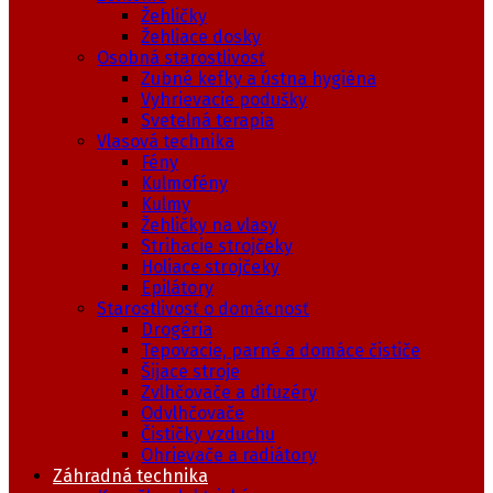
Žehličky
Žehliace dosky
Osobná starostlivosť
Zubné kefky a ústna hygiéna
Vyhrievacie podušky
Svetelná terapia
Vlasová technika
Fény
Kulmofény
Kulmy
Žehličky na vlasy
Strihacie strojčeky
Holiace strojčeky
Epilátory
Starostlivosť o domácnosť
Drogéria
Tepovacie, parné a domáce čističe
Šijace stroje
Zvlhčovače a difuzéry
Odvlhčovače
Čističky vzduchu
Ohrievače a radiátory
Záhradná technika