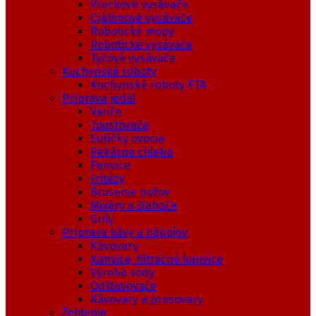
Vreckové vysávače
Cyklónové vysávače
Robotické mopy
Robotické vysávače
Tyčové vysávače
Kuchynské roboty
Kuchynské roboty ETA
Príprava jedál
Variče
Toustovače
Sušičky ovocia
Pekárne chleba
Panvice
Fritézy
Brúsenie nožov
Mixéry a šľahače
Grily
Príprava kávy a nápojov
Kávovary
Kanvice, filtračné kanvice
Výroba sódy
Odšťavovače
Kávovary a presovary
Žehlenie