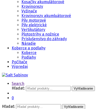
Kosačky akumulátorové
Krovinorezy
Vyžinače
Krovinorezy akumluátorové
Pily motorové
Pily elektrické
Vertikutátory
Plotostrihy a nožnice
Príslušenstvo do záhrady
Náradie
Koberce a podlahy
Koberce
Podlahy
Počítače
Výpredaj
Search
Hľadať:
Vyhľadávanie
0
Hľadať:
Vyhľadávanie