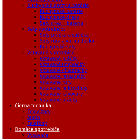
Kuchynské drezy a batérie
Kuchynské batérie
Kuchynské drezy
Sety drez + batéria
Sety spotrebičov
Sety práčka a sušička
Sety rúra a varná doska
Kuchynské sety
Vstavané spotrebiče
Vstavané práčky
Vstavané umývačky
Vstavané chladničky
Vstavané mrazničky
Vstavané rúry
Vstavané mikrovlnky
Vstavané kávovary
Vstavané práčky
Čierna technika
Televízory
Audio
Telefóny
Domáce spotrebiče
Vysávače