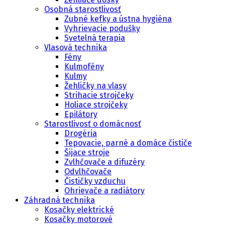
Osobná starostlivosť
Zubné kefky a ústna hygiéna
Vyhrievacie podušky
Svetelná terapia
Vlasová technika
Fény
Kulmofény
Kulmy
Žehličky na vlasy
Strihacie strojčeky
Holiace strojčeky
Epilátory
Starostlivosť o domácnosť
Drogéria
Tepovacie, parné a domáce čističe
Šijace stroje
Zvlhčovače a difuzéry
Odvlhčovače
Čističky vzduchu
Ohrievače a radiátory
Záhradná technika
Kosačky elektrické
Kosačky motorové