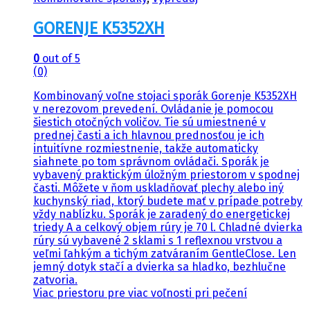
GORENJE K5352XH
0
out of 5
(0)
Kombinovaný voľne stojaci sporák Gorenje K5352XH
v nerezovom prevedení. Ovládanie je pomocou
šiestich otočných voličov. Tie sú umiestnené v
prednej časti a ich hlavnou prednosťou je ich
intuitívne rozmiestnenie, takže automaticky
siahnete po tom správnom ovládači. Sporák je
vybavený praktickým úložným priestorom v spodnej
časti. Môžete v ňom uskladňovať plechy alebo iný
kuchynský riad, ktorý budete mať v prípade potreby
vždy nablízku. Sporák je zaradený do energetickej
triedy A a celkový objem rúry je 70 l. Chladné dvierka
rúry sú vybavené 2 sklami s 1 reflexnou vrstvou a
veľmi ľahkým a tichým zatváraním GentleClose. Len
jemný dotyk stačí a dvierka sa hladko, bezhlučne
zatvoria.
Viac priestoru pre viac voľnosti pri pečení