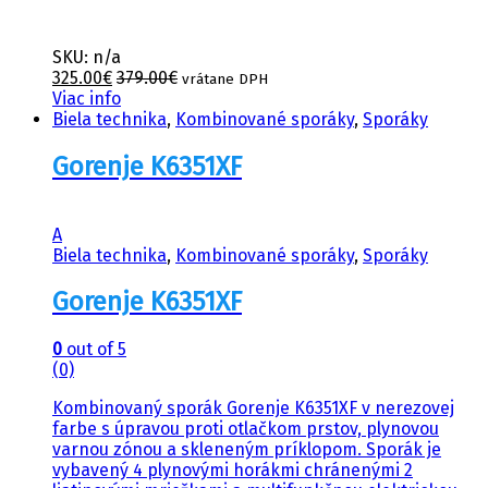
SKU: n/a
325.00
€
379.00
€
vrátane DPH
Viac info
Biela technika
,
Kombinované sporáky
,
Sporáky
Gorenje K6351XF
A
Biela technika
,
Kombinované sporáky
,
Sporáky
Gorenje K6351XF
0
out of 5
(0)
Kombinovaný sporák Gorenje K6351XF v nerezovej
farbe s úpravou proti otlačkom prstov, plynovou
varnou zónou a skleneným príklopom. Sporák je
vybavený 4 plynovými horákmi chránenými 2