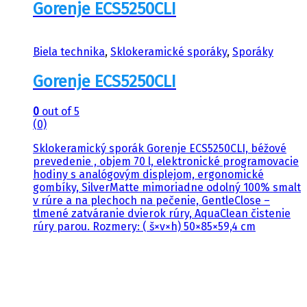
Gorenje ECS5250CLI
Biela technika
,
Sklokeramické sporáky
,
Sporáky
Gorenje ECS5250CLI
0
out of 5
(0)
Sklokeramický sporák Gorenje ECS5250CLI, béžové
prevedenie , objem 70 l, elektronické programovacie
hodiny s analógovým displejom, ergonomické
gombíky, SilverMatte mimoriadne odolný 100% smalt
v rúre a na plechoch na pečenie, GentleClose –
tlmené zatváranie dvierok rúry, AquaClean čistenie
rúry parou. Rozmery: ( š×v×h) 50×85×59,4 cm