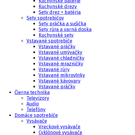
Kuchynské batérie
Kuchynské drezy
Sety drez + batéria
Sety spotrebičov
Sety práčka a sušička
Sety rúra a varná doska
Kuchynské sety
Vstavané spotrebiče
Vstavané práčky
Vstavané umývačky
Vstavané chladničky
Vstavané mrazničky
Vstavané rúry
Vstavané mikrovlnky
Vstavané kávovary
Vstavané práčky
Čierna technika
Televízory
Audio
Telefóny
Domáce spotrebiče
Vysávače
Vreckové vysávače
Cyklónové vysávače