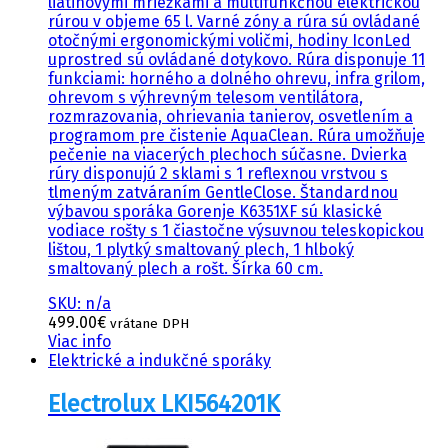
liatinovými mriežkami a multifunkčnou elektrickou
rúrou v objeme 65 l. Varné zóny a rúra sú ovládané
otočnými ergonomickými voličmi, hodiny IconLed
uprostred sú ovládané dotykovo. Rúra disponuje 11
funkciami: horného a dolného ohrevu, infra grilom,
ohrevom s výhrevným telesom ventilátora,
rozmrazovania, ohrievania tanierov, osvetlením a
programom pre čistenie AquaClean. Rúra umožňuje
pečenie na viacerých plechoch súčasne. Dvierka
rúry disponujú 2 sklami s 1 reflexnou vrstvou s
tlmeným zatváraním GentleClose. Štandardnou
výbavou sporáka Gorenje K6351XF sú klasické
vodiace rošty s 1 čiastočne výsuvnou teleskopickou
lištou, 1 plytký smaltovaný plech, 1 hlboký
smaltovaný plech a rošt. Šírka 60 cm.
SKU: n/a
499.00
€
vrátane DPH
Viac info
Elektrické a indukčné sporáky
Electrolux LKI564201K