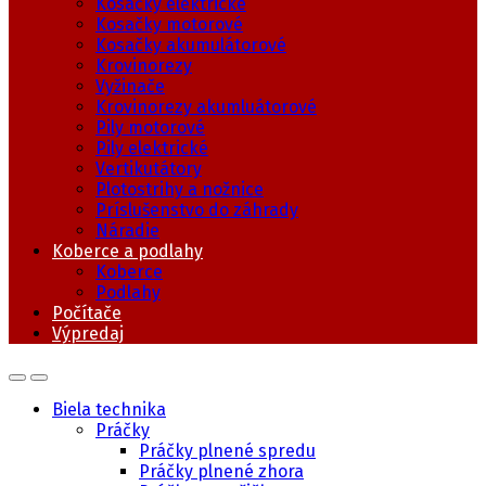
Kosačky elektrické
Kosačky motorové
Kosačky akumulátorové
Krovinorezy
Vyžinače
Krovinorezy akumluátorové
Pily motorové
Pily elektrické
Vertikutátory
Plotostrihy a nožnice
Príslušenstvo do záhrady
Náradie
Koberce a podlahy
Koberce
Podlahy
Počítače
Výpredaj
Biela technika
Práčky
Práčky plnené spredu
Práčky plnené zhora