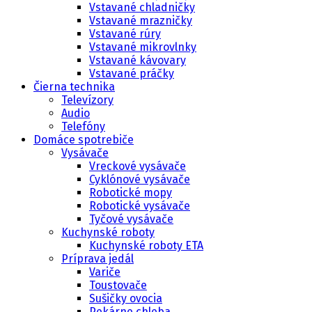
Vstavané chladničky
Vstavané mrazničky
Vstavané rúry
Vstavané mikrovlnky
Vstavané kávovary
Vstavané práčky
Čierna technika
Televízory
Audio
Telefóny
Domáce spotrebiče
Vysávače
Vreckové vysávače
Cyklónové vysávače
Robotické mopy
Robotické vysávače
Tyčové vysávače
Kuchynské roboty
Kuchynské roboty ETA
Príprava jedál
Variče
Toustovače
Sušičky ovocia
Pekárne chleba