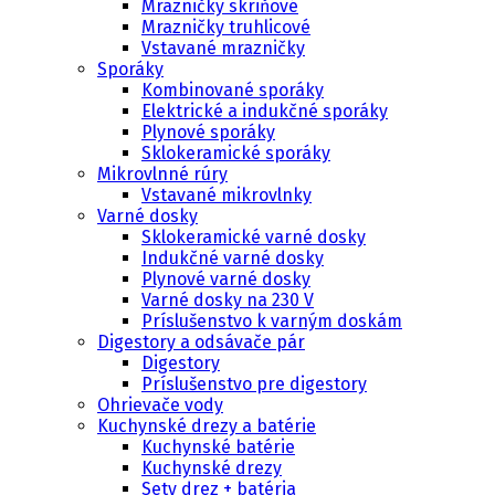
Mrazničky skriňové
Mrazničky truhlicové
Vstavané mrazničky
Sporáky
Kombinované sporáky
Elektrické a indukčné sporáky
Plynové sporáky
Sklokeramické sporáky
Mikrovlnné rúry
Vstavané mikrovlnky
Varné dosky
Sklokeramické varné dosky
Indukčné varné dosky
Plynové varné dosky
Varné dosky na 230 V
Príslušenstvo k varným doskám
Digestory a odsávače pár
Digestory
Príslušenstvo pre digestory
Ohrievače vody
Kuchynské drezy a batérie
Kuchynské batérie
Kuchynské drezy
Sety drez + batéria