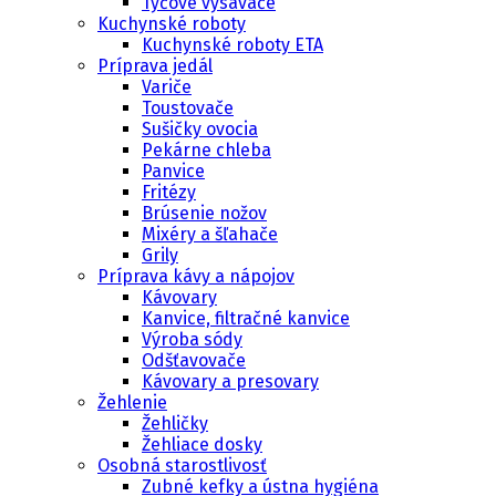
Tyčové vysávače
Kuchynské roboty
Kuchynské roboty ETA
Príprava jedál
Variče
Toustovače
Sušičky ovocia
Pekárne chleba
Panvice
Fritézy
Brúsenie nožov
Mixéry a šľahače
Grily
Príprava kávy a nápojov
Kávovary
Kanvice, filtračné kanvice
Výroba sódy
Odšťavovače
Kávovary a presovary
Žehlenie
Žehličky
Žehliace dosky
Osobná starostlivosť
Zubné kefky a ústna hygiéna