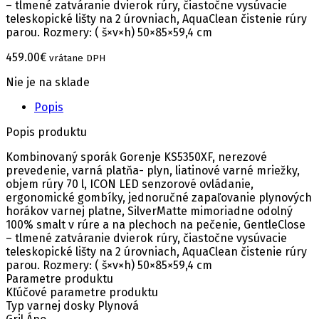
– tlmené zatváranie dvierok rúry, čiastočne vysúvacie
teleskopické lišty na 2 úrovniach, AquaClean čistenie rúry
parou. Rozmery: ( š×v×h) 50×85×59,4 cm
459.00
€
vrátane DPH
Nie je na sklade
Popis
Popis produktu
Kombinovaný sporák Gorenje KS5350XF, nerezové
prevedenie, varná platňa- plyn, liatinové varné mriežky,
objem rúry 70 l, ICON LED senzorové ovládanie,
ergonomické gombíky, jednoručné zapaľovanie plynových
horákov varnej platne, SilverMatte mimoriadne odolný
100% smalt v rúre a na plechoch na pečenie, GentleClose
– tlmené zatváranie dvierok rúry, čiastočne vysúvacie
teleskopické lišty na 2 úrovniach, AquaClean čistenie rúry
parou. Rozmery: ( š×v×h) 50×85×59,4 cm
Parametre produktu
Kľúčové parametre produktu
Typ varnej dosky Plynová