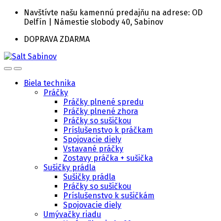
Skip
Skip
Navštívte našu kamennú predajňu na adrese: OD
to
to
Delfín | Námestie slobody 40, Sabinov
navigation
content
DOPRAVA ZDARMA
Biela technika
Práčky
Práčky plnené spredu
Práčky plnené zhora
Práčky so sušičkou
Príslušenstvo k práčkam
Spojovacie diely
Vstavané práčky
Zostavy práčka + sušička
Sušičky prádla
Sušičky prádla
Práčky so sušičkou
Príslušenstvo k sušičkám
Spojovacie diely
Umývačky riadu