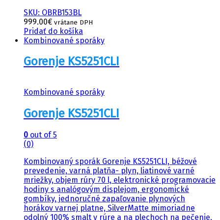
SKU: OBRB153BL
999.00
€
vrátane DPH
Pridať do košíka
Kombinované sporáky
Gorenje KS5251CLI
Kombinované sporáky
Gorenje KS5251CLI
0
out of 5
(0)
Kombinovaný sporák Gorenje KS5251CLI, béžové
prevedenie, varná platňa- plyn, liatinové varné
mriežky, objem rúry 70 l, elektronické programovacie
hodiny s analógovým displejom, ergonomické
gombíky, jednoručné zapaľovanie plynových
horákov varnej platne, SilverMatte mimoriadne
odolný 100% smalt v rúre a na plechoch na pečenie,