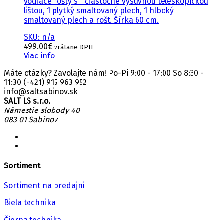
vodiace rošty s 1 čiastočne výsuvnou teleskopickou
lištou, 1 plytký smaltovaný plech, 1 hlboký
smaltovaný plech a rošt. Šírka 60 cm.
SKU: n/a
499.00
€
vrátane DPH
Viac info
Máte otázky? Zavolajte nám! Po-Pi 9:00 - 17:00 So 8:30 -
11:30
(+421) 915 963 952
info@saltsabinov.sk
SALT LS s.r.o.
Námestie slobody 40
083 01 Sabinov
Sortiment
Sortiment na predajni
Biela technika
Čierna technika