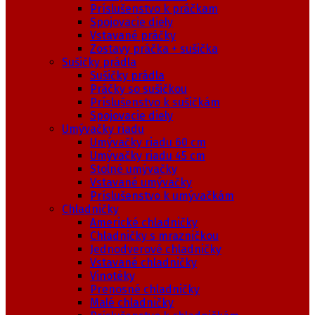
Príslušenstvo k práčkam
Spojovacie diely
Vstavané práčky
Zostavy práčka + sušička
Sušičky prádla
Sušičky prádla
Práčky so sušičkou
Príslušenstvo k sušičkám
Spojovacie diely
Umývačky riadu
Umývačky riadu 60 cm
Umývačky riadu 45 cm
Stolné umývačky
Vstavané umývačky
Príslušenstvo k umývačkám
Chladničky
Americké chladničky
Chladničky s mrazničkou
Jednodverové chladničky
Vstavané chladničky
Vinotéky
Prenosné chladničky
Malé chladničky