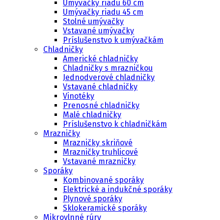
Umývačky riadu 60 cm
Umývačky riadu 45 cm
Stolné umývačky
Vstavané umývačky
Príslušenstvo k umývačkám
Chladničky
Americké chladničky
Chladničky s mrazničkou
Jednodverové chladničky
Vstavané chladničky
Vinotéky
Prenosné chladničky
Malé chladničky
Príslušenstvo k chladničkám
Mrazničky
Mrazničky skriňové
Mrazničky truhlicové
Vstavané mrazničky
Sporáky
Kombinované sporáky
Elektrické a indukčné sporáky
Plynové sporáky
Sklokeramické sporáky
Mikrovlnné rúry