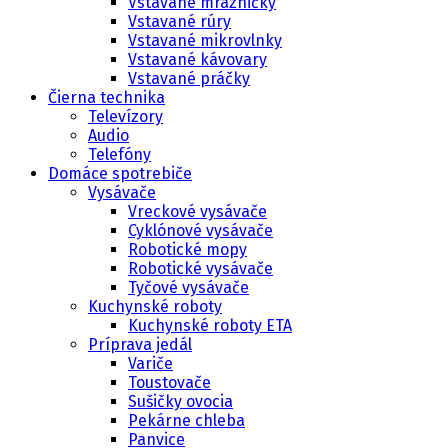
Vstavané mrazničky
Vstavané rúry
Vstavané mikrovlnky
Vstavané kávovary
Vstavané práčky
Čierna technika
Televízory
Audio
Telefóny
Domáce spotrebiče
Vysávače
Vreckové vysávače
Cyklónové vysávače
Robotické mopy
Robotické vysávače
Tyčové vysávače
Kuchynské roboty
Kuchynské roboty ETA
Príprava jedál
Variče
Toustovače
Sušičky ovocia
Pekárne chleba
Panvice