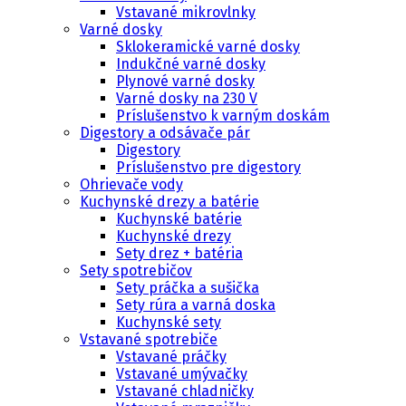
Vstavané mikrovlnky
Varné dosky
Sklokeramické varné dosky
Indukčné varné dosky
Plynové varné dosky
Varné dosky na 230 V
Príslušenstvo k varným doskám
Digestory a odsávače pár
Digestory
Príslušenstvo pre digestory
Ohrievače vody
Kuchynské drezy a batérie
Kuchynské batérie
Kuchynské drezy
Sety drez + batéria
Sety spotrebičov
Sety práčka a sušička
Sety rúra a varná doska
Kuchynské sety
Vstavané spotrebiče
Vstavané práčky
Vstavané umývačky
Vstavané chladničky