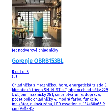
Jednodverové chladničky
Gorenje OBRB153BL
0
out of 5
(0)
Chladnička s mrazničkou hore, energetická trieda E,
klimatická trieda SN, N, ST a T, objem chladničky 229
l, objem mrazničky 25 l, smer otvárania: doprava,
počet políc chladničky 4, modrá farba, funkcie:
ionizátor, nulová zóna, LED osvetlenie, 154×60×66.9
cm (V×Š×H)>