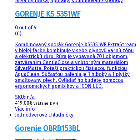
Biela technika
,
Sporáky
,
Kombinované sporáky
GORENJE KS 5351WF
0
out of 5
(0)
Kombinovaný sporák Gorenje KS5351WF ExtraStream
v bielej farbe kombinuje v sebe plynovú varnú zónu
a elektrickú rúru. Rúra je vybavená 70 l objemom,
zatváraním GentleClose a vnútorným materiálom
SilverMatte. Poteší praktickou čistiacou funkciou
AquaClean. Súčasťou balenia je 1 hlboký a 1 plytký
smaltovaný plech. Ovládať ho budete pomocou
ergonomických gombíkov a ICON LED.
SKU: n/a
419.00
€
vrátane DPH
Viac info
Jednodverové chladničky
Gorenje OBRB153BL