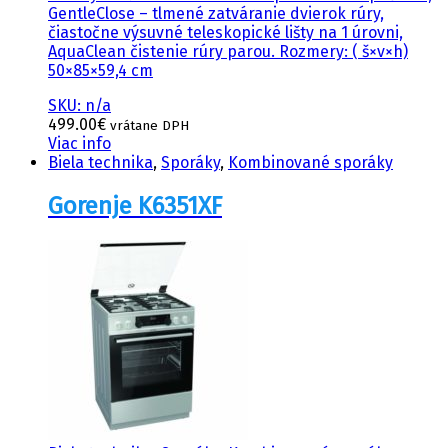
GentleClose – tlmené zatváranie dvierok rúry,
čiastočne výsuvné teleskopické lišty na 1 úrovni,
AquaClean čistenie rúry parou. Rozmery: ( š×v×h)
50×85×59,4 cm
SKU: n/a
499.00
€
vrátane DPH
Viac info
Biela technika
,
Sporáky
,
Kombinované sporáky
Gorenje K6351XF