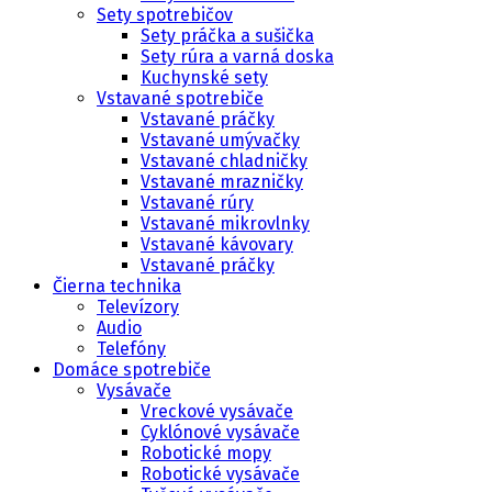
Sety spotrebičov
Sety práčka a sušička
Sety rúra a varná doska
Kuchynské sety
Vstavané spotrebiče
Vstavané práčky
Vstavané umývačky
Vstavané chladničky
Vstavané mrazničky
Vstavané rúry
Vstavané mikrovlnky
Vstavané kávovary
Vstavané práčky
Čierna technika
Televízory
Audio
Telefóny
Domáce spotrebiče
Vysávače
Vreckové vysávače
Cyklónové vysávače
Robotické mopy
Robotické vysávače