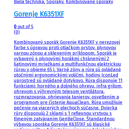
Biela technika
,
Sporáky
,
Kombinované sporáky
Gorenje K6351XF
0
out of 5
(0)
Kombinovaný sporák Gorenje K6351XF v nerezovej
farbe s úpravou proti otlačkom prstov, plynovou
varnou zónou a skleneným príklopom. Sporák je
vybavený 4 plynovými horákmi chránenými 2
liatinovými mriežkami a multifunkčnou elektrickou
rúrou v objeme 65 l. Varné zóny a rúra sú ovládané
otočnými ergonomickými voličmi, hodiny IconLed
uprostred sú ovládané dotykovo. Rúra disponuje 11
funkciami: horného a dolného ohrevu, infra grilom,
ohrevom s výhrevným telesom ventilátora,
rozmrazovania, ohrievania tanierov, osvetlením a
programom pre čistenie AquaClean. Rúra umožňuje
pečenie na viacerých plechoch súčasne. Dvierka
rúry disponujú 2 sklami s 1 reflexnou vrstvou s
tlmeným zatváraním GentleClose. Štandardnou
výbavou sporáka Gorenje K6351XF sú klasické