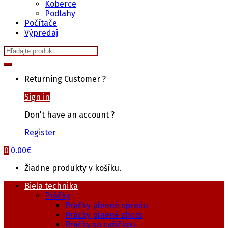
Koberce
Podlahy
Počítače
Výpredaj
Search
for:
Returning Customer ?
Sign in
Don't have an account ?
Register
0
0.00
€
Žiadne produkty v košíku.
Biela technika
Práčky
Práčky plnené spredu
Práčky plnené zhora
Práčky so sušičkou