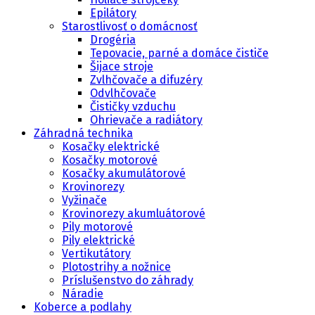
Epilátory
Starostlivosť o domácnosť
Drogéria
Tepovacie, parné a domáce čističe
Šijace stroje
Zvlhčovače a difuzéry
Odvlhčovače
Čističky vzduchu
Ohrievače a radiátory
Záhradná technika
Kosačky elektrické
Kosačky motorové
Kosačky akumulátorové
Krovinorezy
Vyžinače
Krovinorezy akumluátorové
Pily motorové
Pily elektrické
Vertikutátory
Plotostrihy a nožnice
Príslušenstvo do záhrady
Náradie
Koberce a podlahy