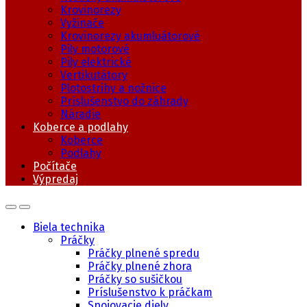
Krovinorezy
Vyžinače
Krovinorezy akumluátorové
Pily motorové
Pily elektrické
Vertikutátory
Plotostrihy a nožnice
Príslušenstvo do záhrady
Náradie
Koberce a podlahy
Koberce
Podlahy
Počítače
Výpredaj
Biela technika
Práčky
Práčky plnené spredu
Práčky plnené zhora
Práčky so sušičkou
Príslušenstvo k práčkam
Spojovacie diely