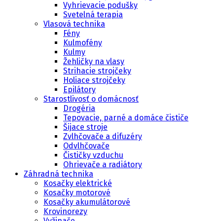
Vyhrievacie podušky
Svetelná terapia
Vlasová technika
Fény
Kulmofény
Kulmy
Žehličky na vlasy
Strihacie strojčeky
Holiace strojčeky
Epilátory
Starostlivosť o domácnosť
Drogéria
Tepovacie, parné a domáce čističe
Šijace stroje
Zvlhčovače a difuzéry
Odvlhčovače
Čističky vzduchu
Ohrievače a radiátory
Záhradná technika
Kosačky elektrické
Kosačky motorové
Kosačky akumulátorové
Krovinorezy
Vyžinače