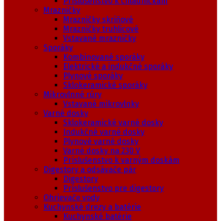
Príslušenstvo k chladničkám
Mrazničky
Mrazničky skriňové
Mrazničky truhlicové
Vstavané mrazničky
Sporáky
Kombinované sporáky
Elektrické a indukčné sporáky
Plynové sporáky
Sklokeramické sporáky
Mikrovlnné rúry
Vstavané mikrovlnky
Varné dosky
Sklokeramické varné dosky
Indukčné varné dosky
Plynové varné dosky
Varné dosky na 230 V
Príslušenstvo k varným doskám
Digestory a odsávače pár
Digestory
Príslušenstvo pre digestory
Ohrievače vody
Kuchynské drezy a batérie
Kuchynské batérie