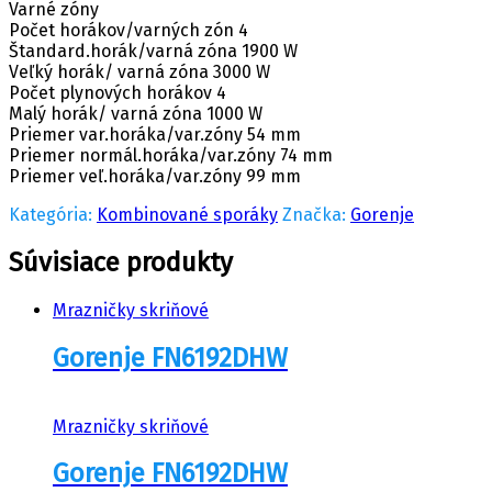
Varné zóny
Počet horákov/varných zón 4
Štandard.horák/varná zóna 1900 W
Veľký horák/ varná zóna 3000 W
Počet plynových horákov 4
Malý horák/ varná zóna 1000 W
Priemer var.horáka/var.zóny 54 mm
Priemer normál.horáka/var.zóny 74 mm
Priemer veľ.horáka/var.zóny 99 mm
Kategória:
Kombinované sporáky
Značka:
Gorenje
Súvisiace produkty
Mrazničky skriňové
Gorenje FN6192DHW
Mrazničky skriňové
Gorenje FN6192DHW