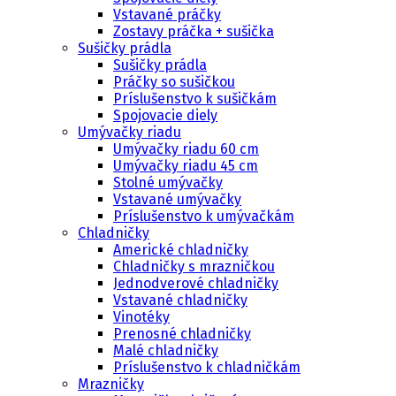
Vstavané práčky
Zostavy práčka + sušička
Sušičky prádla
Sušičky prádla
Práčky so sušičkou
Príslušenstvo k sušičkám
Spojovacie diely
Umývačky riadu
Umývačky riadu 60 cm
Umývačky riadu 45 cm
Stolné umývačky
Vstavané umývačky
Príslušenstvo k umývačkám
Chladničky
Americké chladničky
Chladničky s mrazničkou
Jednodverové chladničky
Vstavané chladničky
Vinotéky
Prenosné chladničky
Malé chladničky
Príslušenstvo k chladničkám
Mrazničky