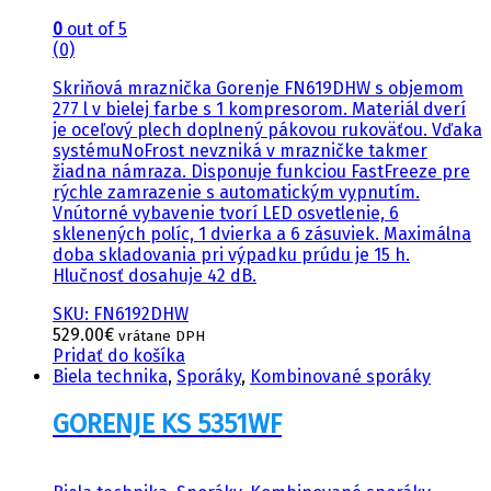
0
out of 5
(0)
Skriňová mraznička Gorenje FN619DHW s objemom
277 l v bielej farbe s 1 kompresorom. Materiál dverí
je oceľový plech doplnený pákovou rukoväťou. Vďaka
systémuNoFrost nevzniká v mrazničke takmer
žiadna námraza. Disponuje funkciou FastFreeze pre
rýchle zamrazenie s automatickým vypnutím.
Vnútorné vybavenie tvorí LED osvetlenie, 6
sklenených políc, 1 dvierka a 6 zásuviek. Maximálna
doba skladovania pri výpadku prúdu je 15 h.
Hlučnosť dosahuje 42 dB.
SKU: FN6192DHW
529.00
€
vrátane DPH
Pridať do košíka
Biela technika
,
Sporáky
,
Kombinované sporáky
GORENJE KS 5351WF