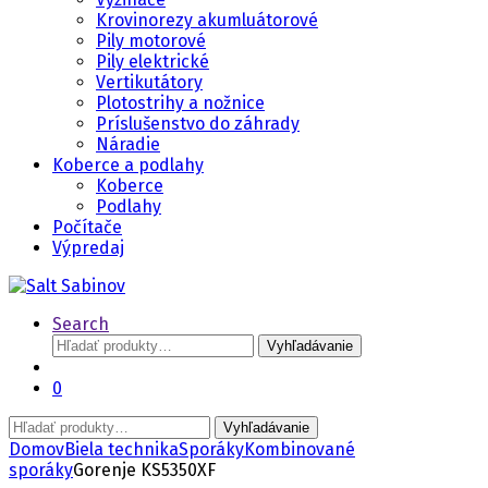
Krovinorezy akumluátorové
Pily motorové
Pily elektrické
Vertikutátory
Plotostrihy a nožnice
Príslušenstvo do záhrady
Náradie
Koberce a podlahy
Koberce
Podlahy
Počítače
Výpredaj
Search
Hľadať:
Vyhľadávanie
0
Hľadať:
Vyhľadávanie
Domov
Biela technika
Sporáky
Kombinované
sporáky
Gorenje KS5350XF