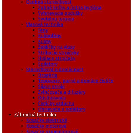
Osobná starostlivosť
Zubné kefky a ústna hygiéna
Vyhrievacie podušky
Svetelná terapia
Vlasová technika
Fény
Kulmofény
Kulmy
Žehličky na vlasy
Strihacie strojčeky
Holiace strojčeky
Epilátory
Starostlivosť o domácnosť
Drogéria
Tepovacie, parné a domáce čističe
Šijace stroje
Zvlhčovače a difuzéry
Odvlhčovače
Čističky vzduchu
Ohrievače a radiátory
Záhradná technika
Kosačky elektrické
Kosačky motorové
Kosačky akumulátorové