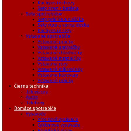
Kuchynské drezy
Sety drez + batéria
Sety spotrebičov
Sety práčka a sušička
Sety rúra a varná doska
Kuchynské sety
Vstavané spotrebiče
Vstavané práčky
Vstavané umývačky
Vstavané chladničky
Vstavané mrazničky
Vstavané rúry
Vstavané mikrovlnky
Vstavané kávovary
Vstavané práčky
Čierna technika
Televízory
Audio
Telefóny
Domáce spotrebiče
Vysávače
Vreckové vysávače
Cyklónové vysávače
Robotické mopy