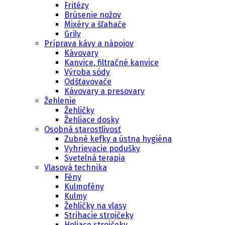
Fritézy
Brúsenie nožov
Mixéry a šľahače
Grily
Príprava kávy a nápojov
Kávovary
Kanvice, filtračné kanvice
Výroba sódy
Odšťavovače
Kávovary a presovary
Žehlenie
Žehličky
Žehliace dosky
Osobná starostlivosť
Zubné kefky a ústna hygiéna
Vyhrievacie podušky
Svetelná terapia
Vlasová technika
Fény
Kulmofény
Kulmy
Žehličky na vlasy
Strihacie strojčeky
Holiace strojčeky