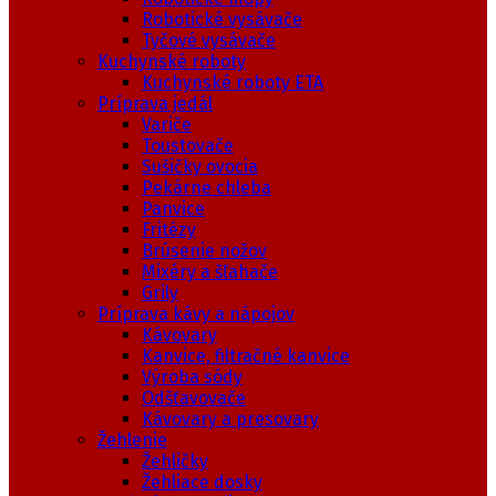
Robotické vysávače
Tyčové vysávače
Kuchynské roboty
Kuchynské roboty ETA
Príprava jedál
Variče
Toustovače
Sušičky ovocia
Pekárne chleba
Panvice
Fritézy
Brúsenie nožov
Mixéry a šľahače
Grily
Príprava kávy a nápojov
Kávovary
Kanvice, filtračné kanvice
Výroba sódy
Odšťavovače
Kávovary a presovary
Žehlenie
Žehličky
Žehliace dosky