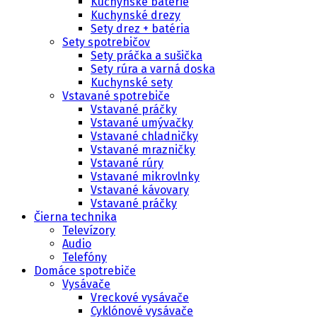
Kuchynské batérie
Kuchynské drezy
Sety drez + batéria
Sety spotrebičov
Sety práčka a sušička
Sety rúra a varná doska
Kuchynské sety
Vstavané spotrebiče
Vstavané práčky
Vstavané umývačky
Vstavané chladničky
Vstavané mrazničky
Vstavané rúry
Vstavané mikrovlnky
Vstavané kávovary
Vstavané práčky
Čierna technika
Televízory
Audio
Telefóny
Domáce spotrebiče
Vysávače
Vreckové vysávače
Cyklónové vysávače