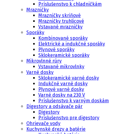
Príslušenstvo k chladničkám
Mrazničky
Mrazničky skriňové
Mrazničky truhlicové
Vstavané mrazničky
Sporáky
Kombinované sporáky
Elektrické a indukčné sporáky
Plynové sporáky
Sklokeramické sporáky
Mikrovlnné rúry
Vstavané mikrovlnky
Varné dosky
Sklokeramické varné dosky
Indukčné varné dosky
Plynové varné dosky
Varné dosky na 230 V
Príslušenstvo k varným doskám
Digestory a odsávače pár
Digestory
Príslušenstvo pre digestory
Ohrievače vody
Kuchynské drezy a batérie