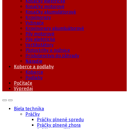
Kosačky elektrické
Kosačky motorové
Kosačky akumulátorové
Krovinorezy
Vyžinače
Krovinorezy akumluátorové
Pily motorové
Pily elektrické
Vertikutátory
Plotostrihy a nožnice
Príslušenstvo do záhrady
Náradie
Koberce a podlahy
Koberce
Podlahy
Počítače
Výpredaj
Biela technika
Práčky
Práčky plnené spredu
Práčky plnené zhora