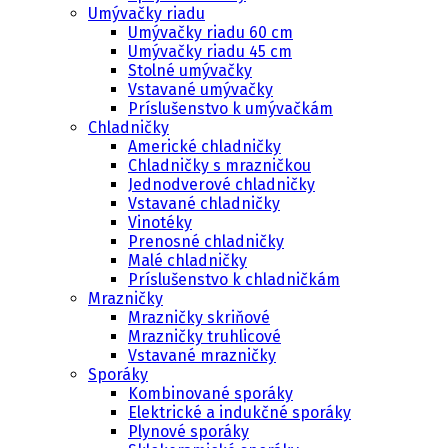
Umývačky riadu
Umývačky riadu 60 cm
Umývačky riadu 45 cm
Stolné umývačky
Vstavané umývačky
Príslušenstvo k umývačkám
Chladničky
Americké chladničky
Chladničky s mrazničkou
Jednodverové chladničky
Vstavané chladničky
Vinotéky
Prenosné chladničky
Malé chladničky
Príslušenstvo k chladničkám
Mrazničky
Mrazničky skriňové
Mrazničky truhlicové
Vstavané mrazničky
Sporáky
Kombinované sporáky
Elektrické a indukčné sporáky
Plynové sporáky