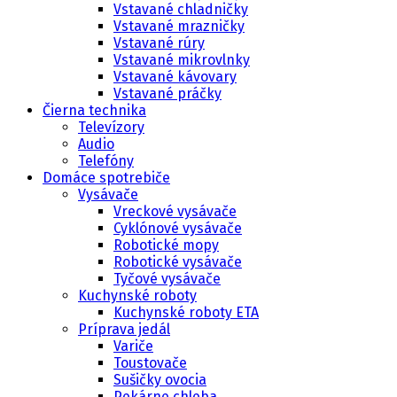
Vstavané chladničky
Vstavané mrazničky
Vstavané rúry
Vstavané mikrovlnky
Vstavané kávovary
Vstavané práčky
Čierna technika
Televízory
Audio
Telefóny
Domáce spotrebiče
Vysávače
Vreckové vysávače
Cyklónové vysávače
Robotické mopy
Robotické vysávače
Tyčové vysávače
Kuchynské roboty
Kuchynské roboty ETA
Príprava jedál
Variče
Toustovače
Sušičky ovocia
Pekárne chleba