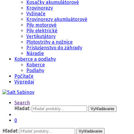
Kosačky akumulátorové
Krovinorezy
Vyžinače
Krovinorezy akumluátorové
Pily motorové
Pily elektrické
Vertikutátory
Plotostrihy a nožnice
Príslušenstvo do záhrady
Náradie
Koberce a podlahy
Koberce
Podlahy
Počítače
Výpredaj
Search
Hľadať:
Vyhľadávanie
0
Hľadať:
Vyhľadávanie