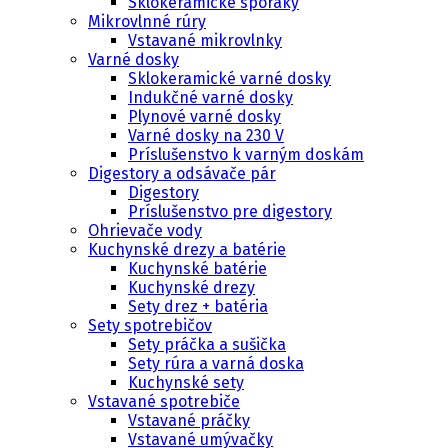
Sklokeramické sporáky
Mikrovlnné rúry
Vstavané mikrovlnky
Varné dosky
Sklokeramické varné dosky
Indukčné varné dosky
Plynové varné dosky
Varné dosky na 230 V
Príslušenstvo k varným doskám
Digestory a odsávače pár
Digestory
Príslušenstvo pre digestory
Ohrievače vody
Kuchynské drezy a batérie
Kuchynské batérie
Kuchynské drezy
Sety drez + batéria
Sety spotrebičov
Sety práčka a sušička
Sety rúra a varná doska
Kuchynské sety
Vstavané spotrebiče
Vstavané práčky
Vstavané umývačky