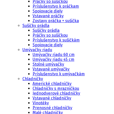
Práčky so sušičkou
Príslušenstvo k práčkam
Spojovacie diely
Vstavané práčky
Zostavy práčka + sušička
Sušičky prádla
Sušičky prádla
Práčky so sušičkou
Príslušenstvo k sušičkám
Spojovacie diely
Umývačky riadu
Umývačky riadu 60 cm
Umývačky riadu 45 cm
Stolné umývačky
Vstavané umývačky
Príslušenstvo k umývačkám
Chladničky
Americké chladničky
Chladničky s mrazničkou
Jednodverové chladničky
Vstavané chladničky
Vinotéky
Prenosné chladničky
Malé chladničky