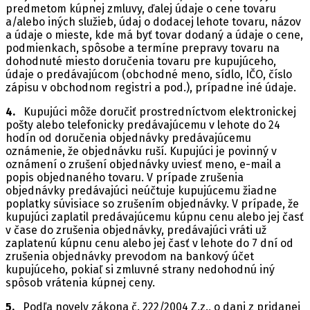
predmetom kúpnej zmluvy, ďalej údaje o cene tovaru
a/alebo iných služieb, údaj o dodacej lehote tovaru, názov
a údaje o mieste, kde má byť tovar dodaný a údaje o cene,
podmienkach, spôsobe a termíne prepravy tovaru na
dohodnuté miesto doručenia tovaru pre kupujúceho,
údaje o predávajúcom (obchodné meno, sídlo, IČO, číslo
zápisu v obchodnom registri a pod.), prípadne iné údaje.
4.
Kupujúci môže doručiť prostredníctvom elektronickej
pošty alebo telefonicky predávajúcemu v lehote do 24
hodín od doručenia objednávky predávajúcemu
oznámenie, že objednávku ruší. Kupujúci je povinný v
oznámení o zrušení objednávky uviesť meno, e-mail a
popis objednaného tovaru. V prípade zrušenia
objednávky predávajúci neúčtuje kupujúcemu žiadne
poplatky súvisiace so zrušením objednávky. V prípade, že
kupujúci zaplatil predávajúcemu kúpnu cenu alebo jej časť
v čase do zrušenia objednávky, predávajúci vráti už
zaplatenú kúpnu cenu alebo jej časť v lehote do 7 dní od
zrušenia objednávky prevodom na bankový účet
kupujúceho, pokiaľ si zmluvné strany nedohodnú iný
spôsob vrátenia kúpnej ceny.
5.
Podľa novely zákona č. 222/2004 Z.z., o dani z pridanej