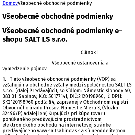
Domov
Všeobecné obchodné podmienky
Všeobecné obchodné podmienky
Všeobecné obchodné podmienky e-
shopu SALT LS s.r.o.
Článok I
Všeobecné ustanovenia a
vymedzenie pojmov
1.
Tieto všeobecné obchodné podmienky (VOP) sa
vzťahujú na obchodné vzťahy medzi spoločnosťou SALT LS
s.r.o. (ďalej Predávajúci), so sídlom: Námestie slobody 40,
083 01 Sabinov, IČO: 50177141, DIČ:2120198960, IČ DPH:
SK2120198960 podľa §4, zapísanej v Obchodnom registri
Obvodného úradu Prešov, Námestie Mieru 3, (Vložka
32496/P) aďalej len( Kupujúci/ pri kúpe tovaru
ponúkaného predávajúcim prostredníctvom
elektronického obchodu na internetovej stránke
predávajúceho www.saltsabinov.sk a sú neoddeliteľnou