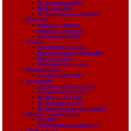
Prenosné chladničky
Malé chladničky
Príslušenstvo k chladničkám
Mrazničky
Mrazničky skriňové
Mrazničky truhlicové
Vstavané mrazničky
Sporáky
Kombinované sporáky
Elektrické a indukčné sporáky
Plynové sporáky
Sklokeramické sporáky
Mikrovlnné rúry
Vstavané mikrovlnky
Varné dosky
Sklokeramické varné dosky
Indukčné varné dosky
Plynové varné dosky
Varné dosky na 230 V
Príslušenstvo k varným doskám
Digestory a odsávače pár
Digestory
Príslušenstvo pre digestory
Ohrievače vody