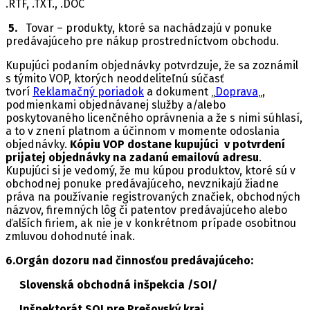
.RTF, .TXT., .DOC
5.
Tovar – produkty, ktoré sa nachádzajú v ponuke
predávajúceho pre nákup prostredníctvom obchodu.
Kupujúci podaním objednávky potvrdzuje, že sa zoznámil
s týmito VOP, ktorých neoddeliteľnú súčasť
tvorí
Reklamačný poriadok
a dokument „
Doprava
„,
podmienkami objednávanej služby a/alebo
poskytovaného licenčného oprávnenia a že s nimi súhlasí,
a to v znení platnom a účinnom v momente odoslania
objednávky.
Kópiu VOP dostane kupujúci v potvrdení
prijatej objednávky na zadanú emailovú adresu
.
Kupujúci si je vedomý, že mu kúpou produktov, ktoré sú v
obchodnej ponuke predávajúceho, nevznikajú žiadne
práva na používanie registrovaných značiek, obchodných
názvov, firemných lôg či patentov predávajúceho alebo
ďalších firiem, ak nie je v konkrétnom prípade osobitnou
zmluvou dohodnuté inak.
6.Orgán dozoru nad činnosťou predávajúceho:
Slovenská obchodná inšpekcia /SOI/
Inšpektorát SOI pre Prešovský kraj