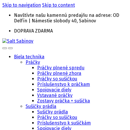
Skip to navigation
Skip to content
Navštívte našu kamennú predajňu na adrese: OD
Delfín | Námestie slobody 40, Sabinov
DOPRAVA ZDARMA
Biela technika
Práčky
Práčky plnené spredu
Práčky plnené zhora
Práčky so sušičkou
Príslušenstvo k práčkam
Spojovacie diely
Vstavané práčky
Zostavy práčka + sušička
Sušičky prádla
Sušičky prádla
Práčky so sušičkou
Príslušenstvo k sušičkám
Spojovacie diely