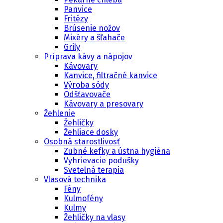
Panvice
Fritézy
Brúsenie nožov
Mixéry a šľahače
Grily
Príprava kávy a nápojov
Kávovary
Kanvice, filtračné kanvice
Výroba sódy
Odšťavovače
Kávovary a presovary
Žehlenie
Žehličky
Žehliace dosky
Osobná starostlivosť
Zubné kefky a ústna hygiéna
Vyhrievacie podušky
Svetelná terapia
Vlasová technika
Fény
Kulmofény
Kulmy
Žehličky na vlasy