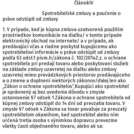
ČlánokIV
Spotrebiteľské zmluvy a poučenie o
práve odstúpiť od zmluvy
1. V prípade, keď je kúpna zmluva uzatvorená použitím
prostriedkov komunikácie na diaľku/ v tomto prípade
elektronický obchod na internete/ a v prípade, ak
predávajúci včas a riadne poskytol kupujúcemu ako
spotrebiteľovi informácie o práve odstúpiť od zmluvy
podľa §3 odst.1 písm.h/zákona č. 102/2014Z.z. o ochrane
spotrebiteľa pri predaji tovaru alebo poskytovaní služieb
na základe zmluvy uzavretej na diaľku alebo zmluvy
uzavretej mimo prevádzkových priestorov predávajúceho
a o zmene a doplnení niektorých zákonov/ďalej len ako
„Zákon o ochrane spotrebiteľov“,Kupujúci ako spotrebiteľ
je oprávnený aj bez uvedenia dôvodu v zmysle
ustanovenie §7 odsek 1 Zákona o ochrane spotrebiteľa od
kúpnej zmluvy odstúpiť do 14 dní od prevzatia tovaru. V
zmysle §7 odsek 4 Zákona sa tovar považuje za prevzatý
spotrebiteľom okamihom, keď spotrebiteľ alebo ním
určená tretia osoba s výnimkou dopravcu prevezme
všetky časti objednaného tovaru, alebo ak sa: