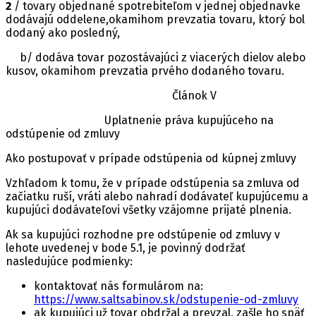
2
/ tovary objednané spotrebiteľom v jednej objednavke
dodávajú oddelene,okamihom prevzatia tovaru, ktorý bol
dodaný ako posledný,
b/ dodáva tovar pozostávajúci z viacerých dielov alebo
kusov, okamihom prevzatia prvého dodaného tovaru.
Článok V
Uplatnenie práva kupujúceho na
odstúpenie od zmluvy
Ako postupovať v prípade odstúpenia od kúpnej zmluvy
Vzhľadom k tomu, že v prípade odstúpenia sa zmluva od
začiatku ruší, vráti alebo nahradí dodávateľ kupujúcemu a
kupujúci dodávateľovi všetky vzájomne prijaté plnenia.
Ak sa kupujúci rozhodne pre odstúpenie od zmluvy v
lehote uvedenej v bode 5.1, je povinný dodržať
nasledujúce podmienky:
kontaktovať nás formulárom na:
https://www.saltsabinov.sk/odstupenie-od-zmluvy
ak kupujúci už tovar obdržal a prevzal, zašle ho späť