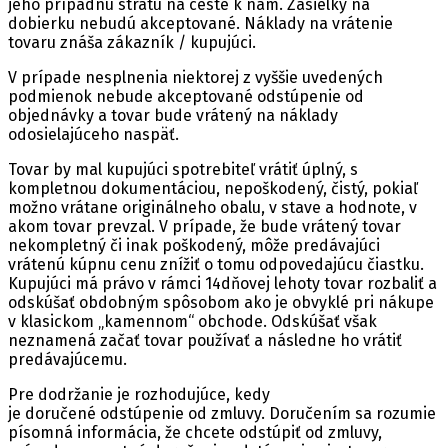
jeho prípadnú stratu na ceste k nám. Zásielky na
dobierku nebudú akceptované. Náklady na vrátenie
tovaru znáša zákazník / kupujúci.
V prípade nesplnenia niektorej z vyššie uvedených
podmienok nebude akceptované odstúpenie od
objednávky a tovar bude vrátený na náklady
odosielajúceho naspäť.
Tovar by mal kupujúci spotrebiteľ vrátiť úplný, s
kompletnou dokumentáciou, nepoškodený, čistý, pokiaľ
možno vrátane originálneho obalu, v stave a hodnote, v
akom tovar prevzal. V prípade, že bude vrátený tovar
nekompletný či inak poškodený, môže predávajúci
vrátenú kúpnu cenu znížiť o tomu odpovedajúcu čiastku.
Kupujúci má právo v rámci 14dňovej lehoty tovar rozbaliť a
odskúšať obdobným spôsobom ako je obvyklé pri nákupe
v klasickom „kamennom“ obchode. Odskúšať však
neznamená začať tovar používať a následne ho vrátiť
predávajúcemu.
Pre dodržanie je rozhodujúce, kedy
je doručené odstúpenie od zmluvy. Doručením sa rozumie
písomná informácia, že chcete odstúpiť od zmluvy,