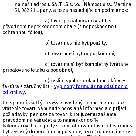
na našu adresu: SALT LS s.r.o. , Námestie sv. Martina
51, 082 71 Lipany, a to za nasledujúcich podmienok:
a) tovar pokiaľ možno vrátiť v
pôvodnom nepoškodenom obale (s nepoškodenou
ochrannou fóliou),
b) tovar nesmie byť použitý,
c) tovar musí byť nepoškodený,
d) tovar musí byť kompletný (vrátane
príbalového letáku a podobne),
e) zašlite spolu s dokladom o kúpe –
faktúra + záručný list +
vyplnený formulár na odsúpenie
od zmluvy
.
Pri splnení všetkých vyššie uvedených podmienok pre
vrátenie tovaru Vám bude odoslaná informácia o prijatí
požiadavky, peniaze za tovar kupujúcemu zašleme
prevodom na Váš účet a to najneskôr do 14
kalendárnych dní po fyzickom obdržaní tovaru.Tovar musí
byť zaslaný doporučene a poistený, nakoľko neručíme za