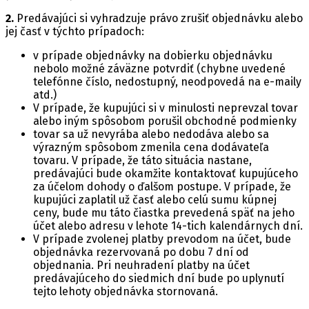
2.
Predávajúci si vyhradzuje právo zrušiť objednávku alebo
jej časť v týchto prípadoch:
v prípade objednávky na dobierku objednávku
nebolo možné záväzne potvrdiť (chybne uvedené
telefónne číslo, nedostupný, neodpovedá na e-maily
atd.)
V prípade, že kupujúci si v minulosti neprevzal tovar
alebo iným spôsobom porušil obchodné podmienky
tovar sa už nevyrába alebo nedodáva alebo sa
výrazným spôsobom zmenila cena dodávateľa
tovaru. V prípade, že táto situácia nastane,
predávajúci bude okamžite kontaktovať kupujúceho
za účelom dohody o ďalšom postupe. V prípade, že
kupujúci zaplatil už časť alebo celú sumu kúpnej
ceny, bude mu táto čiastka prevedená späť na jeho
účet alebo adresu v lehote 14-tich kalendárnych dní.
V prípade zvolenej platby prevodom na účet, bude
objednávka rezervovaná po dobu 7 dní od
objednania. Pri neuhradení platby na účet
predávajúceho do siedmich dní bude po uplynutí
tejto lehoty objednávka stornovaná.