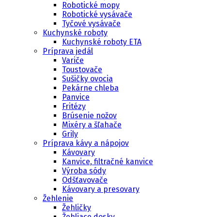
Robotické mopy
Robotické vysávače
Tyčové vysávače
Kuchynské roboty
Kuchynské roboty ETA
Príprava jedál
Variče
Toustovače
Sušičky ovocia
Pekárne chleba
Panvice
Fritézy
Brúsenie nožov
Mixéry a šľahače
Grily
Príprava kávy a nápojov
Kávovary
Kanvice, filtračné kanvice
Výroba sódy
Odšťavovače
Kávovary a presovary
Žehlenie
Žehličky
Žehliace dosky