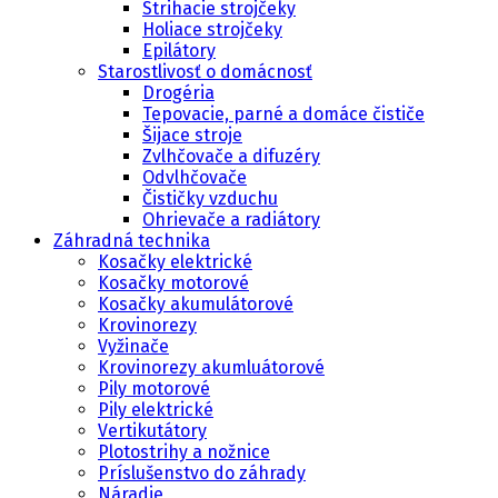
Strihacie strojčeky
Holiace strojčeky
Epilátory
Starostlivosť o domácnosť
Drogéria
Tepovacie, parné a domáce čističe
Šijace stroje
Zvlhčovače a difuzéry
Odvlhčovače
Čističky vzduchu
Ohrievače a radiátory
Záhradná technika
Kosačky elektrické
Kosačky motorové
Kosačky akumulátorové
Krovinorezy
Vyžinače
Krovinorezy akumluátorové
Pily motorové
Pily elektrické
Vertikutátory
Plotostrihy a nožnice
Príslušenstvo do záhrady
Náradie