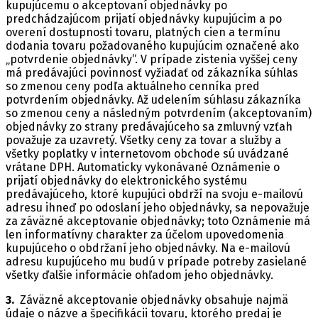
kupujúcemu o akceptovaní objednávky po
predchádzajúcom prijatí objednávky kupujúcim a po
overení dostupnosti tovaru, platných cien a termínu
dodania tovaru požadovaného kupujúcim označené ako
„potvrdenie objednávky“. V prípade zistenia vyššej ceny
má predávajúci povinnosť vyžiadať od zákazníka súhlas
so zmenou ceny podľa aktuálneho cenníka pred
potvrdením objednávky. Až udelením súhlasu zákazníka
so zmenou ceny a následným potvrdením (akceptovaním)
objednávky zo strany predávajúceho sa zmluvný vzťah
považuje za uzavretý. Všetky ceny za tovar a služby a
všetky poplatky v internetovom obchode sú uvádzané
vrátane DPH. Automaticky vykonávané Oznámenie o
prijatí objednávky do elektronického systému
predávajúceho, ktoré kupujúci obdrží na svoju e-mailovú
adresu ihneď po odoslaní jeho objednávky, sa nepovažuje
za záväzné akceptovanie objednávky; toto Oznámenie má
len informatívny charakter za účelom upovedomenia
kupujúceho o obdržaní jeho objednávky. Na e-mailovú
adresu kupujúceho mu budú v prípade potreby zasielané
všetky ďalšie informácie ohľadom jeho objednávky.
3.
Záväzné akceptovanie objednávky obsahuje najmä
údaje o názve a špecifikácii tovaru, ktorého predaj je