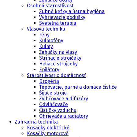
Osobná starostlivosť
Zubné kefky a ústna hygiéna
Vyhrievacie podušky
Svetelná terapia
Vlasová technika
Fény
Kulmofény
Kulmy
Žehličky na vlasy
Strihacie strojčeky
Holiace strojčeky
Epilátory
Starostlivosť o domácnosť
Drogéria
Tepovacie, parné a domáce čističe
Šijace stroje
Zvlhčovače a difuzéry
Odvlhčovače
Čističky vzduchu
Ohrievače a radiátory
Záhradná technika
Kosačky elektrické
Kosačky motorové