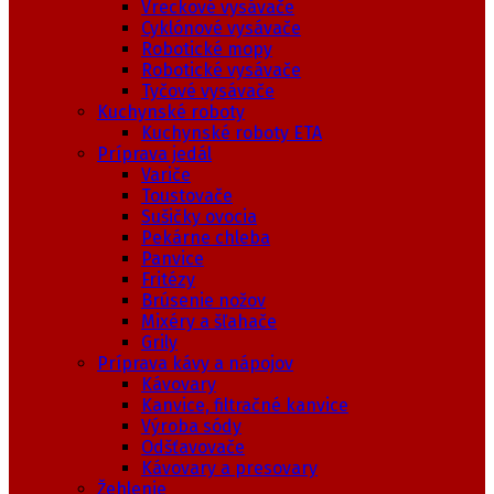
Vreckové vysávače
Cyklónové vysávače
Robotické mopy
Robotické vysávače
Tyčové vysávače
Kuchynské roboty
Kuchynské roboty ETA
Príprava jedál
Variče
Toustovače
Sušičky ovocia
Pekárne chleba
Panvice
Fritézy
Brúsenie nožov
Mixéry a šľahače
Grily
Príprava kávy a nápojov
Kávovary
Kanvice, filtračné kanvice
Výroba sódy
Odšťavovače
Kávovary a presovary
Žehlenie