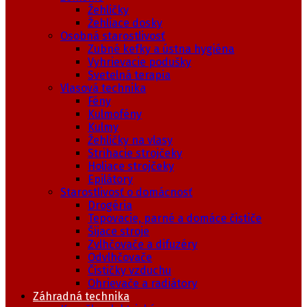
Žehličky
Žehliace dosky
Osobná starostlivosť
Zubné kefky a ústna hygiéna
Vyhrievacie podušky
Svetelná terapia
Vlasová technika
Fény
Kulmofény
Kulmy
Žehličky na vlasy
Strihacie strojčeky
Holiace strojčeky
Epilátory
Starostlivosť o domácnosť
Drogéria
Tepovacie, parné a domáce čističe
Šijace stroje
Zvlhčovače a difuzéry
Odvlhčovače
Čističky vzduchu
Ohrievače a radiátory
Záhradná technika