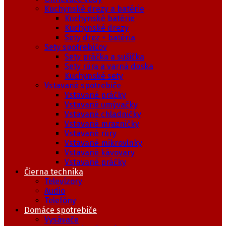
Kuchynské drezy a batérie
Kuchynské batérie
Kuchynské drezy
Sety drez + batéria
Sety spotrebičov
Sety práčka a sušička
Sety rúra a varná doska
Kuchynské sety
Vstavané spotrebiče
Vstavané práčky
Vstavané umývačky
Vstavané chladničky
Vstavané mrazničky
Vstavané rúry
Vstavané mikrovlnky
Vstavané kávovary
Vstavané práčky
Čierna technika
Televízory
Audio
Telefóny
Domáce spotrebiče
Vysávače