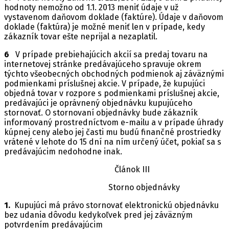
hodnoty nemožno od 1.1. 2013 meniť údaje v už
vystavenom daňovom doklade (faktúre). Údaje v daňovom
doklade (faktúra) je možné meniť len v prípade, kedy
zákazník tovar ešte neprijal a nezaplatil.
6
V prípade prebiehajúcich akcií sa predaj tovaru na
internetovej stránke predávajúceho spravuje okrem
týchto všeobecných obchodných podmienok aj záväznými
podmienkami príslušnej akcie. V prípade, že kupujúci
objedná tovar v rozpore s podmienkami príslušnej akcie,
predávajúci je oprávnený objednávku kupujúceho
stornovať. O stornovaní objednávky bude zákazník
informovaný prostredníctvom e-mailu a v prípade úhrady
kúpnej ceny alebo jej časti mu budú finančné prostriedky
vrátené v lehote do 15 dní na ním určený účet, pokiaľ sa s
predávajúcim nedohodne inak.
Článok III
Storno objednávky
1.
Kupujúci má právo stornovať elektronickú objednávku
bez udania dôvodu kedykoľvek pred jej záväzným
potvrdením predávajúcim