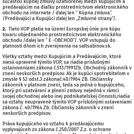
súčasťou kúpnej zmluvy uzatvorenej medzi kupujúcim a
predávajúcim na diaľku prostredníctvom elektronického
obchodu na internete / ďalej len “ Kúpna zmluva“.
/Predávajúci a Kupujúci ďalej len „Zmluvné strany“/.
2.
Tieto VOP platia na území Europskej únie pre kúpu
tovaru objednaného prostredníctvom elektronického
obchodu /ďalej len “ E -OBCHOD“/. VOP vstupujú do
platnosti dňom ich zverejnenia na saltsabinov.sk.
Všetky vzťahy medzi Kupujúcim a Predávajúcim, ktoré
niesú upravené týmito VOP, sa riadia príslušnými
ustanoveniami zákona č.513/1991Zb. Obchodný zákonník v
znení neskorších predpisov. Ak je kupúci spotrebiteľom v
zmysle § 52 odst.3 zákonač.40/1964 ZB. Občiansky
zákonník v platnom znení, teda sa jedná o kupujúceho,
ktorý pri uzatváraní a plnení zmluvy nejedná v rámci
svojej obchodnej alebo inej podnikateľskej činnosti,riadia
sa vzťahy neupravené týmito VOP príslušnými ustaveniami
zákona č. 40/1964 Zb. Občiansky zákonník v znení
neskorších predpisov.
Práva kupujúceho vo vzťahu k predávajúcemu
vyplyvajúceh zo zákona č.250/2007 Z.z. o ochrane