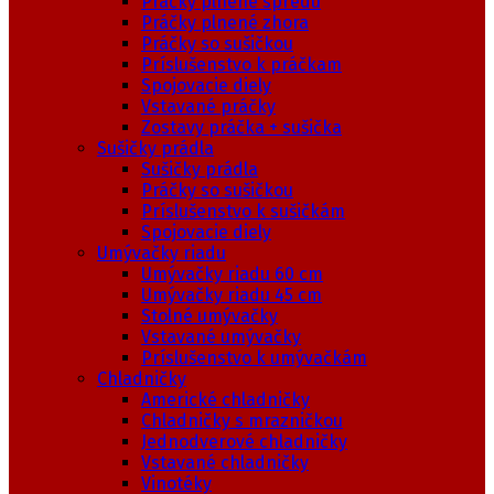
Práčky plnené spredu
Práčky plnené zhora
Práčky so sušičkou
Príslušenstvo k práčkam
Spojovacie diely
Vstavané práčky
Zostavy práčka + sušička
Sušičky prádla
Sušičky prádla
Práčky so sušičkou
Príslušenstvo k sušičkám
Spojovacie diely
Umývačky riadu
Umývačky riadu 60 cm
Umývačky riadu 45 cm
Stolné umývačky
Vstavané umývačky
Príslušenstvo k umývačkám
Chladničky
Americké chladničky
Chladničky s mrazničkou
Jednodverové chladničky
Vstavané chladničky
Vinotéky