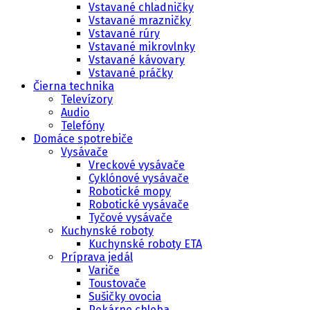
Vstavané chladničky
Vstavané mrazničky
Vstavané rúry
Vstavané mikrovlnky
Vstavané kávovary
Vstavané práčky
Čierna technika
Televízory
Audio
Telefóny
Domáce spotrebiče
Vysávače
Vreckové vysávače
Cyklónové vysávače
Robotické mopy
Robotické vysávače
Tyčové vysávače
Kuchynské roboty
Kuchynské roboty ETA
Príprava jedál
Variče
Toustovače
Sušičky ovocia
Pekárne chleba