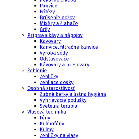
Panvice
Fritézy
Brúsenie nožov
Mixéry a šľahače
Grily
Príprava kávy a nápojov
Kávovary
Kanvice, filtračné kanvice
Výroba sódy
Odšťavovače
Kávovary a presovary
Žehlenie
Žehličky
Žehliace dosky
Osobná starostlivosť
Zubné kefky a ústna hygiéna
Vyhrievacie podušky
Svetelná terapia
Vlasová technika
Fény
Kulmofény
Kulmy
Žehličky na vlasy