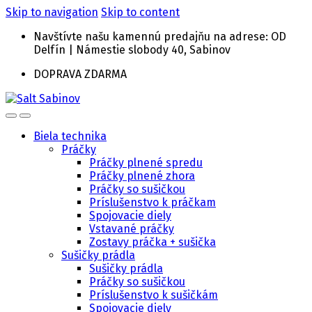
Skip to navigation
Skip to content
Navštívte našu kamennú predajňu na adrese: OD
Delfín | Námestie slobody 40, Sabinov
DOPRAVA ZDARMA
Biela technika
Práčky
Práčky plnené spredu
Práčky plnené zhora
Práčky so sušičkou
Príslušenstvo k práčkam
Spojovacie diely
Vstavané práčky
Zostavy práčka + sušička
Sušičky prádla
Sušičky prádla
Práčky so sušičkou
Príslušenstvo k sušičkám
Spojovacie diely