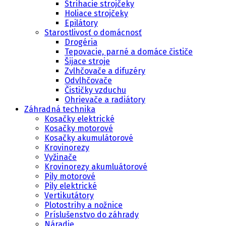
Strihacie strojčeky
Holiace strojčeky
Epilátory
Starostlivosť o domácnosť
Drogéria
Tepovacie, parné a domáce čističe
Šijace stroje
Zvlhčovače a difuzéry
Odvlhčovače
Čističky vzduchu
Ohrievače a radiátory
Záhradná technika
Kosačky elektrické
Kosačky motorové
Kosačky akumulátorové
Krovinorezy
Vyžinače
Krovinorezy akumluátorové
Pily motorové
Pily elektrické
Vertikutátory
Plotostrihy a nožnice
Príslušenstvo do záhrady
Náradie