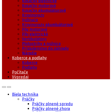
Kosačky elektrické
Kosačky motorové
Kosačky akumulátorové
Krovinorezy
Vyžinače
Krovinorezy akumluátorové
Pily motorové
Pily elektrické
Vertikutátory
Plotostrihy a nožnice
Príslušenstvo do záhrady
Náradie
Koberce a podlahy
Koberce
Podlahy
Počítače
Výpredaj
Biela technika
Práčky
Práčky plnené spredu
Práčky plnené zhora