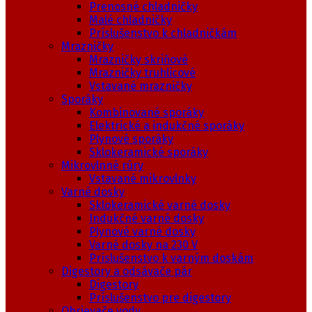
Prenosné chladničky
Malé chladničky
Príslušenstvo k chladničkám
Mrazničky
Mrazničky skriňové
Mrazničky truhlicové
Vstavané mrazničky
Sporáky
Kombinované sporáky
Elektrické a indukčné sporáky
Plynové sporáky
Sklokeramické sporáky
Mikrovlnné rúry
Vstavané mikrovlnky
Varné dosky
Sklokeramické varné dosky
Indukčné varné dosky
Plynové varné dosky
Varné dosky na 230 V
Príslušenstvo k varným doskám
Digestory a odsávače pár
Digestory
Príslušenstvo pre digestory
Ohrievače vody