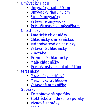
Umývačky riadu
Umývačky riadu 60 cm
Umývačky riadu 45 cm
Stolné umývačky
Vstavané umývačky
Príslušenstvo k umývačkám
Chladničky
Americké chladničky
Chladničky s mrazničkou
Jednodverové chladničky
Vstavané chladničky
Vinotéky
Prenosné chladničky
Malé chladničky
Príslušenstvo k chladničkám
Mrazničky
Mrazničky skriňové
Mrazničky truhlicové
Vstavané mrazničky
Sporáky
Kombinované sporáky
Elektrické a indukčné sporáky
Plynové sporáky