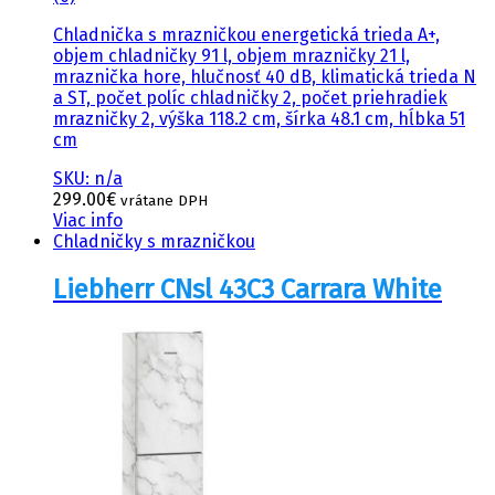
Chladnička s mrazničkou energetická trieda A+,
objem chladničky 91 l, objem mrazničky 21 l,
mraznička hore, hlučnosť 40 dB, klimatická trieda N
a ST, počet políc chladničky 2, počet priehradiek
mrazničky 2, výška 118.2 cm, šírka 48.1 cm, hĺbka 51
cm
SKU: n/a
299.00
€
vrátane DPH
Viac info
Chladničky s mrazničkou
Liebherr CNsl 43C3 Carrara White