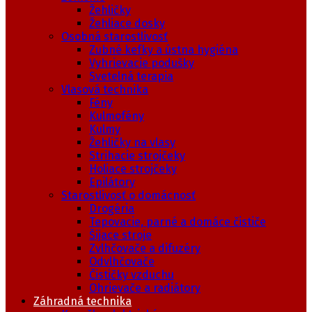
Žehličky
Žehliace dosky
Osobná starostlivosť
Zubné kefky a ústna hygiéna
Vyhrievacie podušky
Svetelná terapia
Vlasová technika
Fény
Kulmofény
Kulmy
Žehličky na vlasy
Strihacie strojčeky
Holiace strojčeky
Epilátory
Starostlivosť o domácnosť
Drogéria
Tepovacie, parné a domáce čističe
Šijace stroje
Zvlhčovače a difuzéry
Odvlhčovače
Čističky vzduchu
Ohrievače a radiátory
Záhradná technika