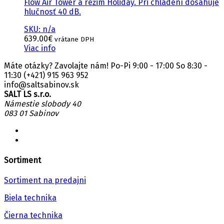
Flow Air Tower a režim Holiday. Pri chladení dosahuje
hlučnosť 40 dB.
SKU: n/a
639.00
€
vrátane DPH
Viac info
Máte otázky? Zavolajte nám! Po-Pi 9:00 - 17:00 So 8:30 -
11:30
(+421) 915 963 952
info@saltsabinov.sk
SALT LS s.r.o.
Námestie slobody 40
083 01 Sabinov
Sortiment
Sortiment na predajni
Biela technika
Čierna technika