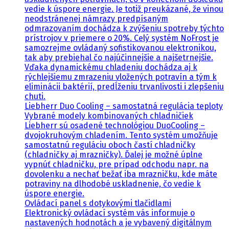
vedie k úspore energie. Je totiž preukázané, že vinou
neodstránenej námrazy predpísaným
odmrazovaním dochádza k zvýšeniu spotreby týchto
prístrojov v priemere o 20%. Celý systém NoFrost je
samozrejme ovládaný sofistikovanou elektronikou,
tak aby prebiehal čo najúčinnejšie a najšetrnejšie.
Vďaka dynamickému chladeniu dochádza aj k
rýchlejšiemu zmrazeniu vložených potravín a tým k
eliminácii baktérií, predĺženiu trvanlivosti i zlepšeniu
chuti.
Liebherr Duo Cooling – samostatná regulácia teploty
Vybrané modely kombinovaných chladničiek
Liebherr sú osadené technológiou DuoCooling –
dvojokruhovým chladením. Tento systém umožňuje
samostatnú reguláciu oboch častí chladničky
(chladničky aj mrazničky). Ďalej je možné úplne
vypnúť chladničku, pre prípad odchodu napr. na
dovolenku a nechať bežať iba mrazničku, kde máte
potraviny na dlhodobé uskladnenie, čo vedie k
úspore energie.
Ovládací panel s dotykovými tlačidlami
Elektronický ovládací systém vás informuje o
nastavených hodnotách a je vybavený digitálnym