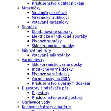
Príslušenstvo k chladničkám
Mrazničky
Mrazničky skriňové
Mrazničky truhlicové
Vstavané mrazničky
Sporáky
Kombinované sporáky
Elektrické a indukčné sporáky
Plynové sporáky
Sklokeramické sporáky
Mikrovlnné rúry
Vstavané mikrovlnky
Varné dosky
Sklokeramické varné dosky
Indukčné varné dosky
Plynové varné dosky
Varné dosky na 230 V
Príslušenstvo k varným doskám
Digestory a odsávače pár
Digestory
Príslušenstvo pre digestory
Ohrievače vody
Kuchynské drezy a batérie