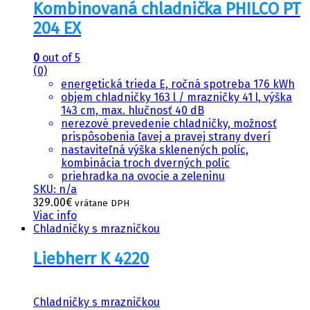
Kombinovaná chladnička PHILCO PT
204 EX
0
out of 5
(0)
energetická trieda E, ročná spotreba 176 kWh
objem chladničky 163 l / mrazničky 41 l, výška
143 cm, max. hlučnosť 40 dB
nerezové prevedenie chladničky, možnosť
prispôsobenia ľavej a pravej strany dverí
nastaviteľná výška sklenených políc,
kombinácia troch dverných políc
priehradka na ovocie a zeleninu
SKU: n/a
329.00
€
vrátane DPH
Viac info
Chladničky s mrazničkou
Liebherr K 4220
Chladničky s mrazničkou