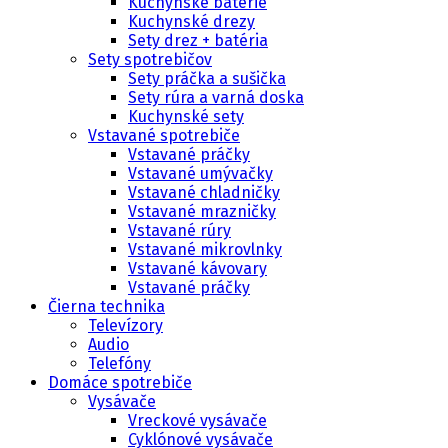
Kuchynské batérie
Kuchynské drezy
Sety drez + batéria
Sety spotrebičov
Sety práčka a sušička
Sety rúra a varná doska
Kuchynské sety
Vstavané spotrebiče
Vstavané práčky
Vstavané umývačky
Vstavané chladničky
Vstavané mrazničky
Vstavané rúry
Vstavané mikrovlnky
Vstavané kávovary
Vstavané práčky
Čierna technika
Televízory
Audio
Telefóny
Domáce spotrebiče
Vysávače
Vreckové vysávače
Cyklónové vysávače