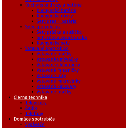
Kuchynské drezy a batérie
Kuchynské batérie
Kuchynské drezy
Sety drez + batéria
Sety spotrebičov
Sety práčka a sušička
Sety rúra a varná doska
Kuchynské sety
Vstavané spotrebiče
Vstavané práčky
Vstavané umývačky
Vstavané chladničky
Vstavané mrazničky
Vstavané rúry
Vstavané mikrovlnky
Vstavané kávovary
Vstavané práčky
Čierna technika
Televízory
Audio
Telefóny
Domáce spotrebiče
Vysávače