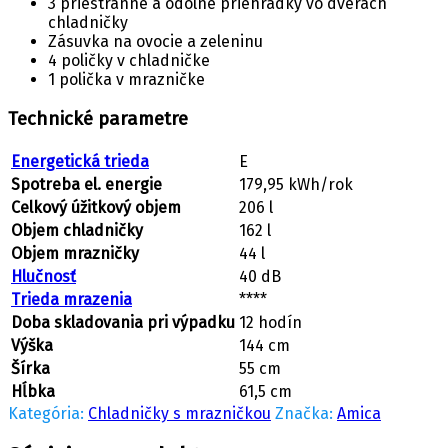
3 priestranné a odolné priehradky vo dverách
chladničky
Zásuvka na ovocie a zeleninu
4 poličky v chladničke
1 polička v mrazničke
Technické parametre
Energetická trieda
E
Spotreba el. energie
179,95 kWh/rok
Celkový úžitkový objem
206 l
Objem chladničky
162 l
Objem mrazničky
44 l
Hlučnosť
40 dB
Trieda mrazenia
****
Doba skladovania pri výpadku
12 hodín
Výška
144 cm
Šírka
55 cm
Hĺbka
61,5 cm
Kategória:
Chladničky s mrazničkou
Značka:
Amica