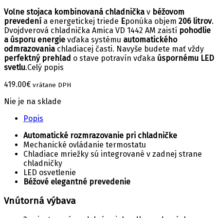
Voľne stojaca kombinovaná chladnička
v
béžovom
prevedení
a energetickej triede
E
ponúka objem
206 litrov
.
Dvojdverová chladnička Amica VD 1442 AM zaistí
pohodlie
a úsporu energie
vďaka systému
automatického
odmrazovania
chladiacej časti. Navyše budete mať vždy
perfektný prehľad
o stave potravín vďaka
úspornému LED
svetlu
.
Celý popis
419.00
€
vrátane DPH
Nie je na sklade
Popis
Automatické rozmrazovanie pri chladničke
Mechanické ovládanie termostatu
Chladiace mriežky sú integrované v zadnej strane
chladničky
LED osvetlenie
Béžové elegantné prevedenie
Vnútorná výbava