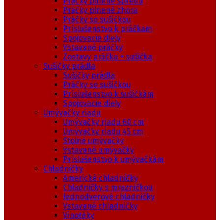
Práčky plnené spredu
Práčky plnené zhora
Práčky so sušičkou
Príslušenstvo k práčkam
Spojovacie diely
Vstavané práčky
Zostavy práčka + sušička
Sušičky prádla
Sušičky prádla
Práčky so sušičkou
Príslušenstvo k sušičkám
Spojovacie diely
Umývačky riadu
Umývačky riadu 60 cm
Umývačky riadu 45 cm
Stolné umývačky
Vstavané umývačky
Príslušenstvo k umývačkám
Chladničky
Americké chladničky
Chladničky s mrazničkou
Jednodverové chladničky
Vstavané chladničky
Vinotéky