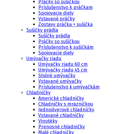
Práčky so sušičkou
Príslušenstvo k práčkam
Spojovacie diely
Vstavané práčky
Zostavy práčka + sušička
Sušičky prádla
Sušičky prádla
Práčky so sušičkou
Príslušenstvo k sušičkám
Spojovacie diely
Umývačky riadu
Umývačky riadu 60 cm
Umývačky riadu 45 cm
Stolné umývačky
Vstavané umývačky
Príslušenstvo k umývačkám
Chladničky
Americké chladničky
Chladničky s mrazničkou
Jednodverové chladničky
Vstavané chladničky
Vinotéky
Prenosné chladničky
Malé chladničky