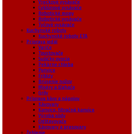
Vreckové vysávače
Cyklónové vysávače
Robotické mopy
Robotické vysávače
Tyčové vysávače
Kuchynské roboty
Kuchynské roboty ETA
Príprava jedál
Variče
Toustovače
Sušičky ovocia
Pekárne chleba
Panvice
Fritézy
Brúsenie nožov
Mixéry a šľahače
Grily
Príprava kávy a nápojov
Kávovary
Kanvice, filtračné kanvice
Výroba sódy
Odšťavovače
Kávovary a presovary
Žehlenie