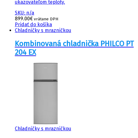
ukazovateľom teploty.
SKU: n/a
899.00
€
vrátane DPH
Pridať do košíka
Chladničky s mrazničkou
Kombinovaná chladnička PHILCO PT
204 EX
Chladničky s mrazničkou