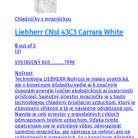
Chladničky s mrazničkou
Liebherr CNsl 43C3 Carrara White
0
out of 5
(0)
VYSTAVENÝ KUS ……….799€
NoFrost
Technológia LIEBHERR NoFrost je nielen praktická,
ale v konečnom dôsledku vedie aj k značným
úsporám energie (väčšej ekologickosti aj úspornosti
prístroja). Samotný priestor mrazničky je s touto
technológiou chladený prúdiacim vzduchom, ktorý je
zbavovaný vlhkosti a tá je následne odvádzaná von.
Navyše je celý priestor v pravidelných cykloch
odmrazovaný teplým vzduchom. Vďaka týmto
opatreniam nie je potrebné vôbec odmrazovať
samotnú mrazničku, ale námraza sa netvorí ani na
uskladnených potravinách, čo v konečnom dôsledku