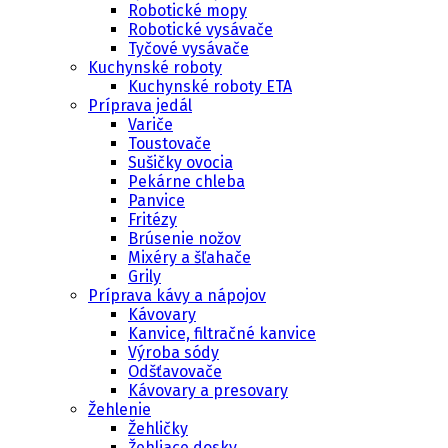
Robotické mopy
Robotické vysávače
Tyčové vysávače
Kuchynské roboty
Kuchynské roboty ETA
Príprava jedál
Variče
Toustovače
Sušičky ovocia
Pekárne chleba
Panvice
Fritézy
Brúsenie nožov
Mixéry a šľahače
Grily
Príprava kávy a nápojov
Kávovary
Kanvice, filtračné kanvice
Výroba sódy
Odšťavovače
Kávovary a presovary
Žehlenie
Žehličky
Žehliace dosky