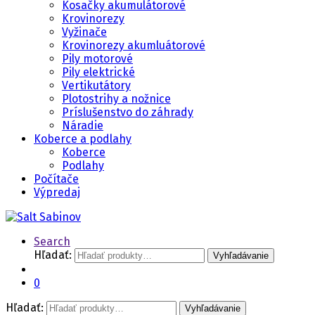
Kosačky akumulátorové
Krovinorezy
Vyžinače
Krovinorezy akumluátorové
Pily motorové
Pily elektrické
Vertikutátory
Plotostrihy a nožnice
Príslušenstvo do záhrady
Náradie
Koberce a podlahy
Koberce
Podlahy
Počítače
Výpredaj
Search
Hľadať:
Vyhľadávanie
0
Hľadať:
Vyhľadávanie