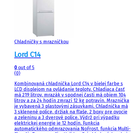
Chladničky s mrazničkou
Lord C14
0
out of 5
(0)
Kombinovaná chladnička Lord C14 v bielej farbe s
LCD displejom na ovládanie teploty. Chladiaca časť
má 219 litrov, mrazák v spodnej časti má objem 104
litrov a za 24 hodín zmrazí 12 kg potravín. Mraznička
je vybavená 3 plastovými zásuvkami. Chladnička má
3 sklenené police, držiak na fľaše, 2 boxy pre ovocie
a zeleninu a 3 dverové police. Výdrž pri výpadku
elektrickej energie je 12 hodín. Funkcia
automatického odmrazovania NoFrost, funkcia Multi-