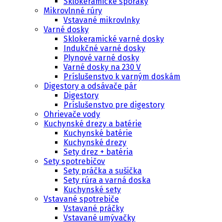
Sklokeramické sporáky
Mikrovlnné rúry
Vstavané mikrovlnky
Varné dosky
Sklokeramické varné dosky
Indukčné varné dosky
Plynové varné dosky
Varné dosky na 230 V
Príslušenstvo k varným doskám
Digestory a odsávače pár
Digestory
Príslušenstvo pre digestory
Ohrievače vody
Kuchynské drezy a batérie
Kuchynské batérie
Kuchynské drezy
Sety drez + batéria
Sety spotrebičov
Sety práčka a sušička
Sety rúra a varná doska
Kuchynské sety
Vstavané spotrebiče
Vstavané práčky
Vstavané umývačky