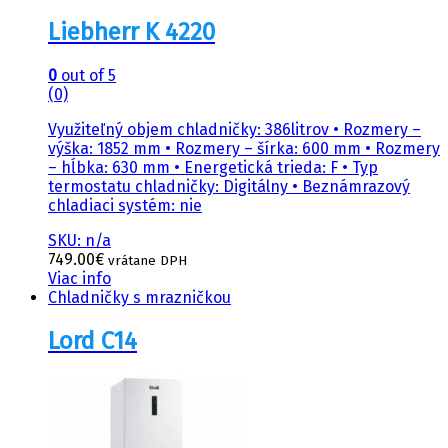
Liebherr K 4220
0
out of 5
(0)
Využiteľný objem chladničky: 386litrov • Rozmery –
výška: 1852 mm • Rozmery – šírka: 600 mm • Rozmery
– hĺbka: 630 mm • Energetická trieda: F • Typ
termostatu chladničky: Digitálny • Beznámrazový
chladiaci systém: nie
SKU: n/a
749.00
€
vrátane DPH
Viac info
Chladničky s mrazničkou
Lord C14