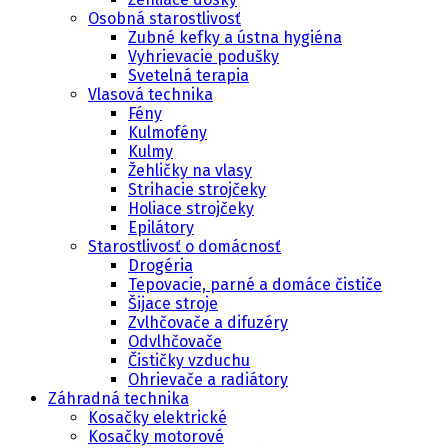
Osobná starostlivosť
Zubné kefky a ústna hygiéna
Vyhrievacie podušky
Svetelná terapia
Vlasová technika
Fény
Kulmofény
Kulmy
Žehličky na vlasy
Strihacie strojčeky
Holiace strojčeky
Epilátory
Starostlivosť o domácnosť
Drogéria
Tepovacie, parné a domáce čističe
Šijace stroje
Zvlhčovače a difuzéry
Odvlhčovače
Čističky vzduchu
Ohrievače a radiátory
Záhradná technika
Kosačky elektrické
Kosačky motorové