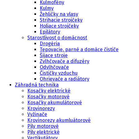
Kulmofény
Kulmy
Žehličky na vlasy
Strihacie strojčeky
Holiace strojčeky
Epilátory
Starostlivosť o domácnosť
Drogéria
Tepovacie, parné a domáce čističe
Šijace stroje
Zvlhčovače a difuzéry
Odvlhčovače
Čističky vzduchu
Ohrievače a radiátory
Záhradná technika
Kosačky elektrické
Kosačky motorové
Kosačky akumulátorové
Krovinorezy
Vyžinače
Krovinorezy akumluátorové
Pily motorové
Pily elektrické
Vertikutátory