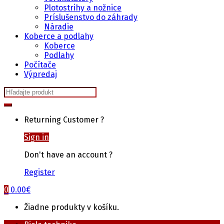
Plotostrihy a nožnice
Príslušenstvo do záhrady
Náradie
Koberce a podlahy
Koberce
Podlahy
Počítače
Výpredaj
Search
for:
Returning Customer ?
Sign in
Don't have an account ?
Register
0
0.00
€
Žiadne produkty v košíku.