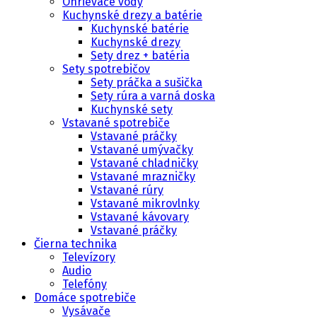
Ohrievače vody
Kuchynské drezy a batérie
Kuchynské batérie
Kuchynské drezy
Sety drez + batéria
Sety spotrebičov
Sety práčka a sušička
Sety rúra a varná doska
Kuchynské sety
Vstavané spotrebiče
Vstavané práčky
Vstavané umývačky
Vstavané chladničky
Vstavané mrazničky
Vstavané rúry
Vstavané mikrovlnky
Vstavané kávovary
Vstavané práčky
Čierna technika
Televízory
Audio
Telefóny
Domáce spotrebiče
Vysávače