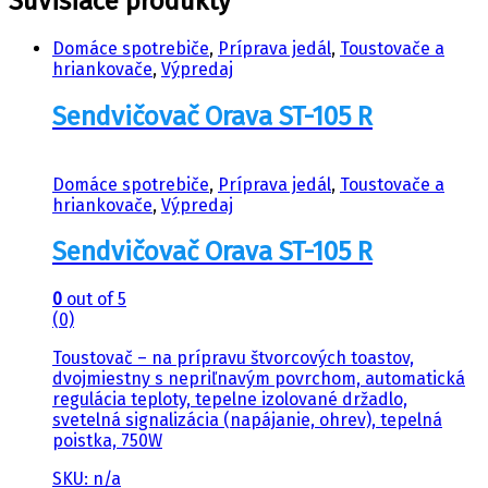
Súvisiace produkty
Domáce spotrebiče
,
Príprava jedál
,
Toustovače a
hriankovače
,
Výpredaj
Sendvičovač Orava ST-105 R
Domáce spotrebiče
,
Príprava jedál
,
Toustovače a
hriankovače
,
Výpredaj
Sendvičovač Orava ST-105 R
0
out of 5
(0)
Toustovač – na prípravu štvorcových toastov,
dvojmiestny s nepriľnavým povrchom, automatická
regulácia teploty, tepelne izolované držadlo,
svetelná signalizácia (napájanie, ohrev), tepelná
poistka, 750W
SKU: n/a