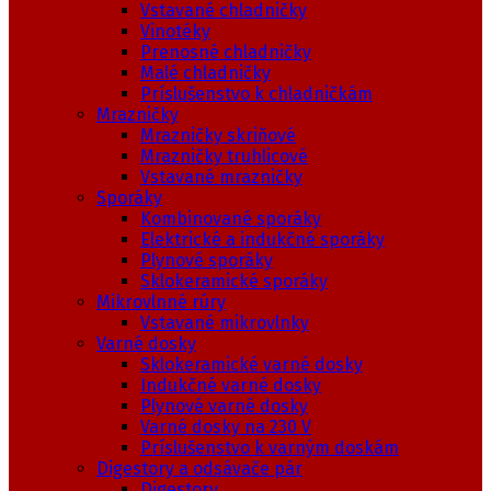
Vstavané chladničky
Vinotéky
Prenosné chladničky
Malé chladničky
Príslušenstvo k chladničkám
Mrazničky
Mrazničky skriňové
Mrazničky truhlicové
Vstavané mrazničky
Sporáky
Kombinované sporáky
Elektrické a indukčné sporáky
Plynové sporáky
Sklokeramické sporáky
Mikrovlnné rúry
Vstavané mikrovlnky
Varné dosky
Sklokeramické varné dosky
Indukčné varné dosky
Plynové varné dosky
Varné dosky na 230 V
Príslušenstvo k varným doskám
Digestory a odsávače pár
Digestory