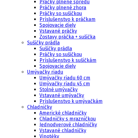
Práčky plnené spredu
Práčky plnené zhora
Práčky so sušičkou
Príslušenstvo k práčkam
Spojovacie diely
Vstavané práčky
Zostavy práčka + sušička
Sušičky prádla
Sušičky prádla
Práčky so sušičkou
Príslušenstvo k sušičkám
Spojovacie diely
Umývačky riadu
Umývačky riadu 60 cm
Umývačky riadu 45 cm
Stolné umývačky
Vstavané umývačky
Príslušenstvo k umývačkám
Chladničky
Americké chladničky
Chladničky s mrazničkou
Jednodverové chladničky
Vstavané chladničky
Vinotéky