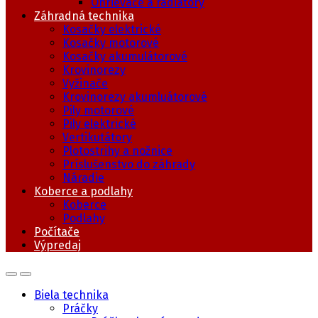
Ohrievače a radiátory
Záhradná technika
Kosačky elektrické
Kosačky motorové
Kosačky akumulátorové
Krovinorezy
Vyžinače
Krovinorezy akumluátorové
Pily motorové
Pily elektrické
Vertikutátory
Plotostrihy a nožnice
Príslušenstvo do záhrady
Náradie
Koberce a podlahy
Koberce
Podlahy
Počítače
Výpredaj
Biela technika
Práčky