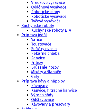
Vreckové vysávače
Cyklónové vysávače
Robotické mopy
Robotické vysávače
Tyčové vysávače
Kuchynské roboty
Kuchynské roboty ETA
Príprava jedál
Variče
Toustovače
Sušičky ovocia
Pekárne chleba
Panvice
Fritézy
Brúsenie nožov
Mixéry a šľahače
Grily
Príprava kávy a nápojov
Kávovary
Kanvice, filtračné kanvice
Výroba sódy
Odšťavovače
Kávovary a presovary
Žehlenie