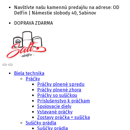
Skip
Skip
Navštívte našu kamennú predajňu na adrese: OD
to
to
Delfín | Námestie slobody 40, Sabinov
navigation
content
DOPRAVA ZDARMA
Biela technika
Práčky
Práčky plnené spredu
Práčky plnené zhora
Práčky so sušičkou
Príslušenstvo k práčkam
Spojovacie diely
Vstavané práčky
Zostavy práčka + sušička
Sušičky prádla
Sušičky prádla