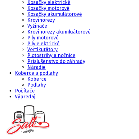
Kosačky elektrické
Kosačky motorové
Kosačky akumulátorové
Krovinorezy
Vyžinače
Krovinorezy akumluátorové
Pily motorové
Pily elektrické
Vertikutátory
Plotostrihy a nožnice
Príslušenstvo do záhrady
Náradie
Koberce a podlahy
Koberce
Podlahy
Počítače
Výpredaj