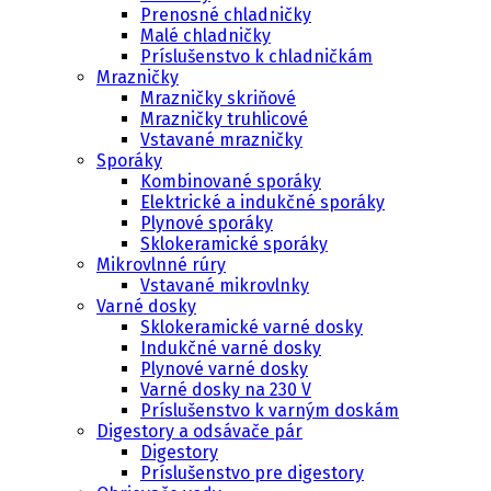
Prenosné chladničky
Malé chladničky
Príslušenstvo k chladničkám
Mrazničky
Mrazničky skriňové
Mrazničky truhlicové
Vstavané mrazničky
Sporáky
Kombinované sporáky
Elektrické a indukčné sporáky
Plynové sporáky
Sklokeramické sporáky
Mikrovlnné rúry
Vstavané mikrovlnky
Varné dosky
Sklokeramické varné dosky
Indukčné varné dosky
Plynové varné dosky
Varné dosky na 230 V
Príslušenstvo k varným doskám
Digestory a odsávače pár
Digestory
Príslušenstvo pre digestory