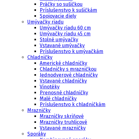
Práčky so sušičkou
Príslušenstvo k sušičkám
Spojovacie diely
Umývačky riadu
Umývačky riadu 60 cm
Umývačky riadu 45 cm
Stolné umývačky
Vstavané umývačky
Príslušenstvo k umývačkám
Chladničky
Americké chladničky
Chladničky s mrazničkou
Jednodverové chladničky
Vstavané chladničky
Vinotéky
Prenosné chladničky
Malé chladničky
Príslušenstvo k chladničkám
Mrazničky
Mrazničky skriňové
Mrazničky truhlicové
Vstavané mrazničky
Sporáky