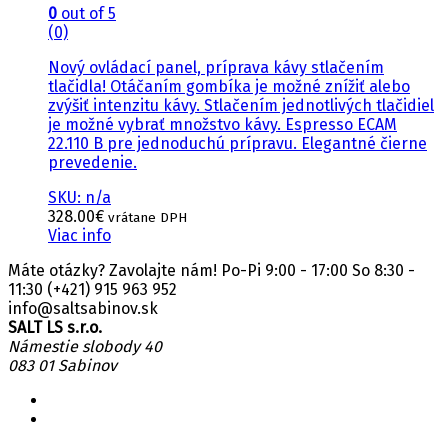
0
out of 5
(0)
Nový ovládací panel, príprava kávy stlačením
tlačidla! Otáčaním gombíka je možné znížiť alebo
zvýšiť intenzitu kávy. Stlačením jednotlivých tlačidiel
je možné vybrať množstvo kávy. Espresso ECAM
22.110 B pre jednoduchú prípravu. Elegantné čierne
prevedenie.
SKU: n/a
328.00
€
vrátane DPH
Viac info
Máte otázky? Zavolajte nám! Po-Pi 9:00 - 17:00 So 8:30 -
11:30
(+421) 915 963 952
info@saltsabinov.sk
SALT LS s.r.o.
Námestie slobody 40
083 01 Sabinov