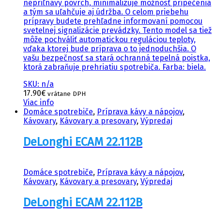
nepriľnavý povrch, minimalizuje možnosť pripečenia
a tým sa uľahčuje aj údržba. O celom priebehu
prípravy budete prehľadne informovaní pomocou
svetelnej signalizácie prevádzky. Tento model sa tiež
môže pochváliť automatickou reguláciou teploty,
vďaka ktorej bude príprava o to jednoduchšia. O
vašu bezpečnosť sa stará ochranná tepelná poistka,
ktorá zabraňuje prehriatiu spotrebiča. Farba: biela.
SKU: n/a
17.90
€
vrátane DPH
Viac info
Domáce spotrebiče
,
Príprava kávy a nápojov
,
Kávovary
,
Kávovary a presovary
,
Výpredaj
DeLonghi ECAM 22.112B
Domáce spotrebiče
,
Príprava kávy a nápojov
,
Kávovary
,
Kávovary a presovary
,
Výpredaj
DeLonghi ECAM 22.112B