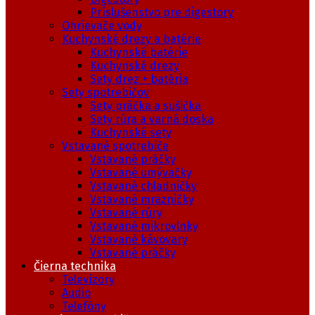
Príslušenstvo pre digestory
Ohrievače vody
Kuchynské drezy a batérie
Kuchynské batérie
Kuchynské drezy
Sety drez + batéria
Sety spotrebičov
Sety práčka a sušička
Sety rúra a varná doska
Kuchynské sety
Vstavané spotrebiče
Vstavané práčky
Vstavané umývačky
Vstavané chladničky
Vstavané mrazničky
Vstavané rúry
Vstavané mikrovlnky
Vstavané kávovary
Vstavané práčky
Čierna technika
Televízory
Audio
Telefóny