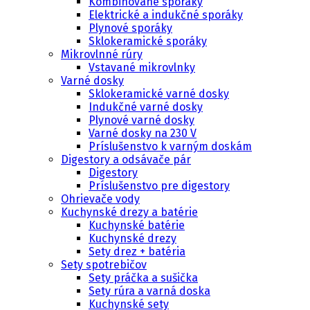
Kombinované sporáky
Elektrické a indukčné sporáky
Plynové sporáky
Sklokeramické sporáky
Mikrovlnné rúry
Vstavané mikrovlnky
Varné dosky
Sklokeramické varné dosky
Indukčné varné dosky
Plynové varné dosky
Varné dosky na 230 V
Príslušenstvo k varným doskám
Digestory a odsávače pár
Digestory
Príslušenstvo pre digestory
Ohrievače vody
Kuchynské drezy a batérie
Kuchynské batérie
Kuchynské drezy
Sety drez + batéria
Sety spotrebičov
Sety práčka a sušička
Sety rúra a varná doska
Kuchynské sety