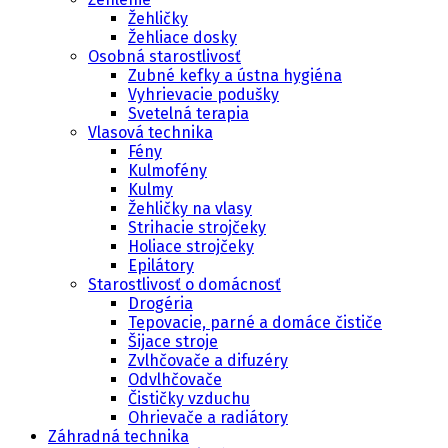
Žehličky
Žehliace dosky
Osobná starostlivosť
Zubné kefky a ústna hygiéna
Vyhrievacie podušky
Svetelná terapia
Vlasová technika
Fény
Kulmofény
Kulmy
Žehličky na vlasy
Strihacie strojčeky
Holiace strojčeky
Epilátory
Starostlivosť o domácnosť
Drogéria
Tepovacie, parné a domáce čističe
Šijace stroje
Zvlhčovače a difuzéry
Odvlhčovače
Čističky vzduchu
Ohrievače a radiátory
Záhradná technika