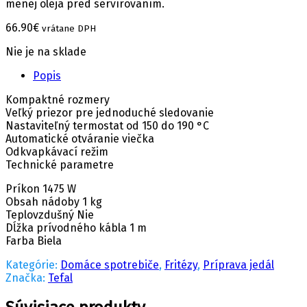
menej oleja pred servírovaním.
66.90
€
vrátane DPH
Nie je na sklade
Popis
Kompaktné rozmery
Veľký priezor pre jednoduché sledovanie
Nastaviteľný termostat od 150 do 190 °C
Automatické otváranie viečka
Odkvapkávací režim
Technické parametre
Príkon 1475 W
Obsah nádoby 1 kg
Teplovzdušný Nie
Dĺžka prívodného kábla 1 m
Farba Biela
Kategórie:
Domáce spotrebiče
,
Fritézy
,
Príprava jedál
Značka:
Tefal