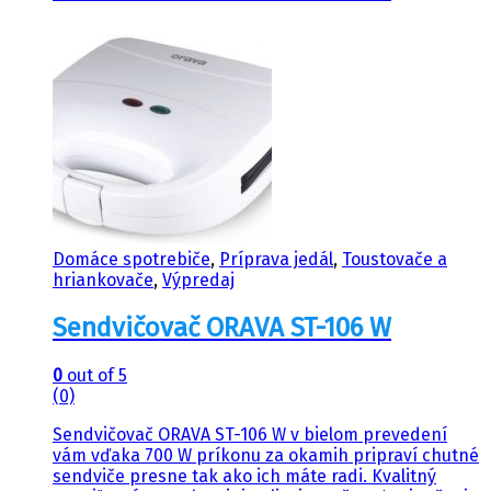
Domáce spotrebiče
,
Príprava jedál
,
Toustovače a
hriankovače
,
Výpredaj
Sendvičovač ORAVA ST-106 W
0
out of 5
(0)
Sendvičovač ORAVA ST-106 W v bielom prevedení
vám vďaka 700 W príkonu za okamih pripraví chutné
sendviče presne tak ako ich máte radi. Kvalitný