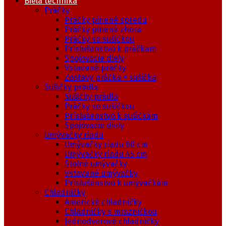
Biela technika
Práčky
Práčky plnené spredu
Práčky plnené zhora
Práčky so sušičkou
Príslušenstvo k práčkam
Spojovacie diely
Vstavané práčky
Zostavy práčka + sušička
Sušičky prádla
Sušičky prádla
Práčky so sušičkou
Príslušenstvo k sušičkám
Spojovacie diely
Umývačky riadu
Umývačky riadu 60 cm
Umývačky riadu 45 cm
Stolné umývačky
Vstavané umývačky
Príslušenstvo k umývačkám
Chladničky
Americké chladničky
Chladničky s mrazničkou
Jednodverové chladničky