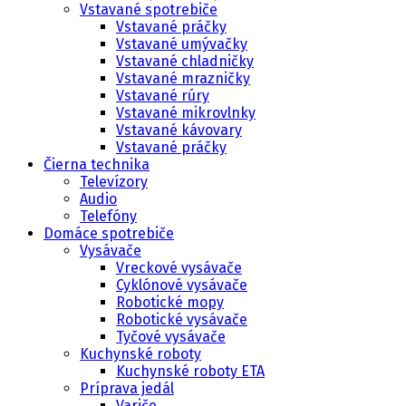
Vstavané spotrebiče
Vstavané práčky
Vstavané umývačky
Vstavané chladničky
Vstavané mrazničky
Vstavané rúry
Vstavané mikrovlnky
Vstavané kávovary
Vstavané práčky
Čierna technika
Televízory
Audio
Telefóny
Domáce spotrebiče
Vysávače
Vreckové vysávače
Cyklónové vysávače
Robotické mopy
Robotické vysávače
Tyčové vysávače
Kuchynské roboty
Kuchynské roboty ETA
Príprava jedál
Variče