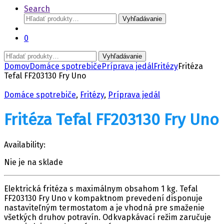
Search
Hľadať:
Vyhľadávanie
0
Hľadať:
Vyhľadávanie
Domov
Domáce spotrebiče
Príprava jedál
Fritézy
Fritéza
Tefal FF203130 Fry Uno
Domáce spotrebiče
,
Fritézy
,
Príprava jedál
Fritéza Tefal FF203130 Fry Uno
Availability:
Nie je na sklade
Elektrická fritéza s maximálnym obsahom 1 kg. Tefal
FF203130 Fry Uno v kompaktnom prevedení disponuje
nastaviteľným termostatom a je vhodná pre smaženie
všetkých druhov potravín. Odkvapkávací režim zaručuje