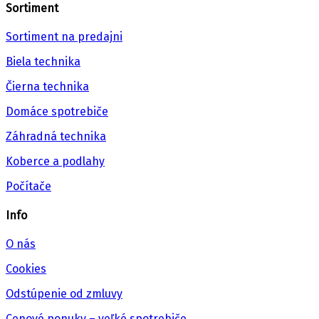
Sortiment
Sortiment na predajni
Biela technika
Čierna technika
Domáce spotrebiče
Záhradná technika
Koberce a podlahy
Počítače
Info
O nás
Cookies
Odstúpenie od zmluvy
Cenové ponuky – veľké spotrebiče