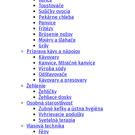
Toustovače
Sušičky ovocia
Pekárne chleba
Panvice
Fritézy
Brúsenie nožov
Mixéry a šľahače
Grily
Príprava kávy a nápojov
Kávovary
Kanvice, filtračné kanvice
Výroba sódy
Odšťavovače
Kávovary a presovary
Žehlenie
Žehličky
Žehliace dosky
Osobná starostlivosť
Zubné kefky a ústna hygiéna
Vyhrievacie podušky
Svetelná terapia
Vlasová technika
Fény