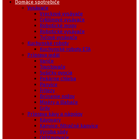
Domáce spotrebiče
Vysávače
Vreckové vysávače
Cyklónové vysávače
Robotické mopy
Robotické vysávače
Tyčové vysávače
Kuchynské roboty
Kuchynské roboty ETA
Príprava jedál
Variče
Toustovače
Sušičky ovocia
Pekárne chleba
Panvice
Fritézy
Brúsenie nožov
Mixéry a šľahače
Grily
Príprava kávy a nápojov
Kávovary
Kanvice, filtračné kanvice
Výroba sódy
Odšťavovače