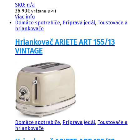
SKU: n/a
36.90
€
vrátane DPH
Viac info
Domáce spotrebiče
,
Príprava jedál
,
Toustovače a
hriankovače
Hriankovač ARIETE ART 155/13
VINTAGE
Domáce spotrebiče
,
Príprava jedál
,
Toustovače a
hriankovače