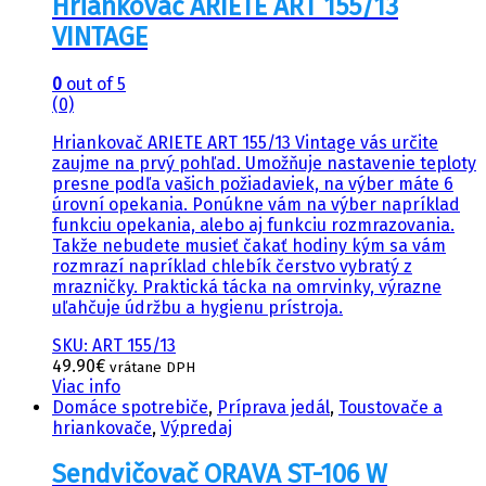
Hriankovač ARIETE ART 155/13
VINTAGE
0
out of 5
(0)
Hriankovač ARIETE ART 155/13 Vintage vás určite
zaujme na prvý pohľad. Umožňuje nastavenie teploty
presne podľa vašich požiadaviek, na výber máte 6
úrovní opekania. Ponúkne vám na výber napríklad
funkciu opekania, alebo aj funkciu rozmrazovania.
Takže nebudete musieť čakať hodiny kým sa vám
rozmrazí napríklad chlebík čerstvo vybratý z
mrazničky. Praktická tácka na omrvinky, výrazne
uľahčuje údržbu a hygienu prístroja.
SKU: ART 155/13
49.90
€
vrátane DPH
Viac info
Domáce spotrebiče
,
Príprava jedál
,
Toustovače a
hriankovače
,
Výpredaj
Sendvičovač ORAVA ST-106 W