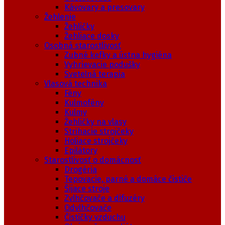
Kávovary a presovary
Žehlenie
Žehličky
Žehliace dosky
Osobná starostlivosť
Zubné kefky a ústna hygiéna
Vyhrievacie podušky
Svetelná terapia
Vlasová technika
Fény
Kulmofény
Kulmy
Žehličky na vlasy
Strihacie strojčeky
Holiace strojčeky
Epilátory
Starostlivosť o domácnosť
Drogéria
Tepovacie, parné a domáce čističe
Šijace stroje
Zvlhčovače a difuzéry
Odvlhčovače
Čističky vzduchu