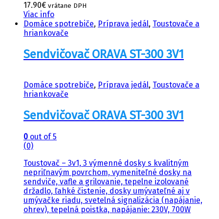
17.90
€
vrátane DPH
Viac info
Domáce spotrebiče
,
Príprava jedál
,
Toustovače a
hriankovače
Sendvičovač ORAVA ST-300 3V1
Domáce spotrebiče
,
Príprava jedál
,
Toustovače a
hriankovače
Sendvičovač ORAVA ST-300 3V1
0
out of 5
(0)
Toustovač – 3v1, 3 výmenné dosky s kvalitným
nepriľnavým povrchom, vymeniteľné dosky na
sendviče, vafle a grilovanie, tepelne izolované
držadlo, ľahké čistenie, dosky umývateľné aj v
umývačke riadu, svetelná signalizácia (napájanie,
ohrev), tepelná poistka, napájanie: 230V, 700W